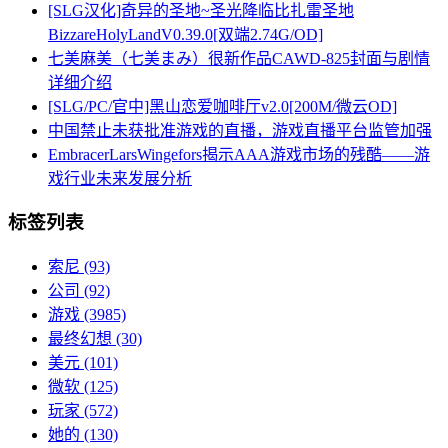
[SLG汉化]奇异的圣地~圣光降临比扎雷圣地
BizzareHolyLandV0.39.0[双端2.74G/OD]
七美麻美（七美まみ）很新作品CAWD-825封面与剧情
详细介绍
[SLG/PC/官中]黑山恋爱咖啡厅v2.0[200M/微云OD]
中国禁止未获批准游戏的直播，游戏直播平台监管加强
EmbracerLarsWingefors揭示AAA游戏市场的残酷——游
戏行业未来发展分析
标签列表
索尼
(93)
公司
(92)
游戏
(3985)
最终幻想
(30)
美元
(101)
微软
(125)
玩家
(572)
她的
(130)