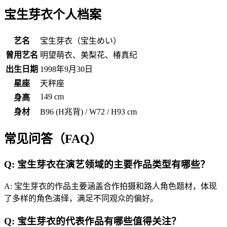
宝生芽衣个人档案
艺名
宝生芽衣（宝生めい）
曾用艺名
明望萌衣、美梨花、椿真纪
出生日期
1998年9月30日
星座
天秤座
149 cm
身高
身材
B96 (H兆背) / W72 / H93 cm
常见问答（FAQ）
Q: 宝生芽衣在演艺领域的主要作品类型有哪些？
A: 宝生芽衣的作品主要涵盖合作拍摄和路人角色题材，体现
了多样的角色演绎，满足不同观众的偏好。
Q: 宝生芽衣的代表作品有哪些值得关注？