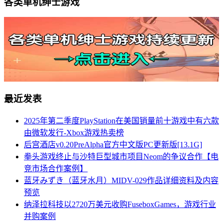
各类单机绅士游戏
最近发表
2025年第二季度PlayStation在美国销量前十游戏中有六款
由微软发行-Xbox游戏热卖榜
后宫酒店v0.20PreAlpha官方中文版PC更新版[13.1G]
拳头游戏终止与沙特巨型城市项目Neom的争议合作【电
竞市场合作案例】
蓝牙みずき（蓝牙水月）MIDV-029作品详细资料及内容
预览
纳泽拉科技以2720万美元收购FuseboxGames，游戏行业
并购案例