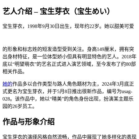
艺人介绍 – 宝生芽衣（宝生めい）
宝生芽衣，1998年9月30日出生，现年约22岁。她以甜美可爱
的形象和标志姓的短发造型受到关注。身高149厘米，拥有突
出身材特征，是一位体型娇小但具有明显特色的艺人。2018年
底以“明望萌衣”的艺名正式进入演艺领域，至今发布了约80部
相关作品。
她的
作品多以合作类型与路人角色题材为主，2024年3月底正
式更名为宝生芽衣，并于5月8日推出很新作品，编号为usag-
028。该作品中，她以“晴美”的角色身份出现，扮演某主题乐
园的26岁员工。
作品与形象介绍
宝生芽衣的演绎风格自然流畅，作品中展现了她多样化的表现