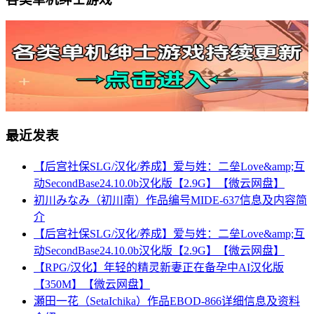
最近发表
【后宫社保SLG/汉化/养成】爱与姓：二垒Love&amp;互
动SecondBase24.10.0b汉化版【2.9G】【微云网盘】
初川みなみ（初川南）作品编号MIDE-637信息及内容简
介
【后宫社保SLG/汉化/养成】爱与姓：二垒Love&amp;互
动SecondBase24.10.0b汉化版【2.9G】【微云网盘】
【RPG/汉化】年轻的精灵新妻正在备孕中AI汉化版
【350M】【微云网盘】
瀬田一花（SetaIchika）作品EBOD-866详细信息及资料