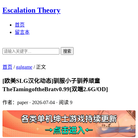
Escalation Theory
首页
留言本
搜索
首页
/
galgame
/
正文
[欧美SLG汉化动态]驯服小子驯养顽童
TheTamingoftheBratv0.99[双端2.6G/OD]
作者：paper
·
2026-07-04
·
阅读 9