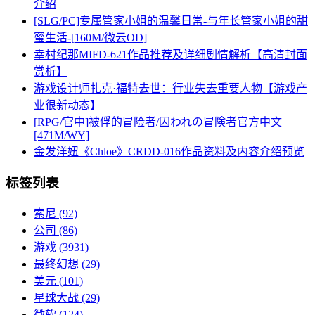
介绍
[SLG/PC]专属管家小姐的温馨日常-与年长管家小姐的甜
蜜生活-[160M/微云OD]
幸村纪那MIFD-621作品推荐及详细剧情解析【高清封面
赏析】
游戏设计师扎克·福特去世：行业失去重要人物【游戏产
业很新动态】
[RPG/官中]被俘的冒险者/囚われの冒険者官方中文
[471M/WY]
金发洋妞《Chloe》CRDD-016作品资料及内容介绍预览
标签列表
索尼
(92)
公司
(86)
游戏
(3931)
最终幻想
(29)
美元
(101)
星球大战
(29)
微软
(124)