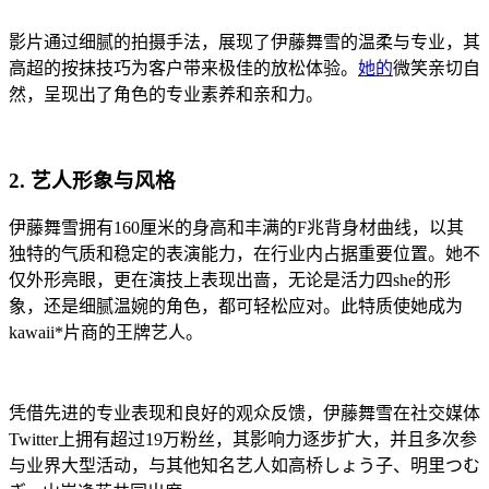
影片通过细腻的拍摄手法，展现了伊藤舞雪的温柔与专业，其
高超的按抹技巧为客户带来极佳的放松体验。
她的
微笑亲切自
然，呈现出了角色的专业素养和亲和力。
2. 艺人形象与风格
伊藤舞雪拥有160厘米的身高和丰满的F兆背身材曲线，以其
独特的气质和稳定的表演能力，在行业内占据重要位置。她不
仅外形亮眼，更在演技上表现出啬，无论是活力四she的形
象，还是细腻温婉的角色，都可轻松应对。此特质使她成为
kawaii*片商的王牌艺人。
凭借先进的专业表现和良好的观众反馈，伊藤舞雪在社交媒体
Twitter上拥有超过19万粉丝，其影响力逐步扩大，并且多次参
与业界大型活动，与其他知名艺人如高桥しょう子、明里つむ