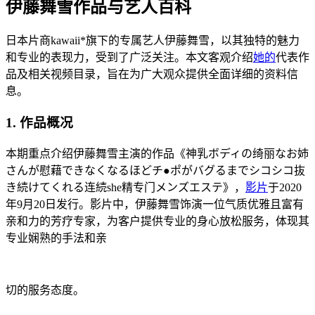
伊藤舞雪作品与艺人百科
日本片商kawaii*旗下的专属艺人伊藤舞雪，以其独特的魅力
和专业的表现力，受到了广泛关注。本文客观介绍
她的
代表作
品及相关视频目录，旨在为广大观众提供全面详细的资料信
息。
1. 作品概况
本期重点介绍伊藤舞雪主演的作品《神乳ボディの绮丽なお姉
さんが慰藉できなくなるほどチ●ポがバグるまでシコシコ抜
き続けてくれる连続she精专门メンズエステ》，
影片
于2020
年9月20日发行。影片中，伊藤舞雪饰演一位气质优雅且富有
亲和力的芳疗专家，为客户提供专业的身心放松服务，体现其
专业娴熟的手法和亲
切的服务态度。