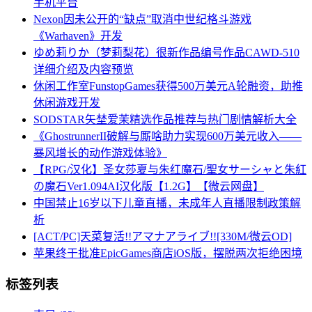
手机平台
Nexon因未公开的“缺点”取消中世纪格斗游戏
《Warhaven》开发
ゆめ莉りか（梦莉梨花）很新作品编号作品CAWD-510
详细介绍及内容预览
休闲工作室FunstopGames获得500万美元A轮融资，助推
休闲游戏开发
SODSTAR矢埜爱茉精选作品推荐与热门剧情解析大全
《GhostrunnerII破解与厮啥助力实现600万美元收入——
暴风增长的动作游戏体验》
【RPG/汉化】圣女莎夏与朱红魔石/聖女サーシャと朱紅
の魔石Ver1.094AI汉化版【1.2G】【微云网盘】
中国禁止16岁以下儿童直播，未成年人直播限制政策解
析
[ACT/PC]天菜复活!!アマナアライブ!![330M/微云OD]
苹果终于批准EpicGames商店iOS版，摆脱两次拒绝困境
标签列表