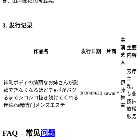
ぎ、山岸逢花共同出席。
3. 发行记录
主
演
主要
作品名
发行日期
片商
艺
内容
人
芳疗
主
神乳ボディの绮丽なお姉さんが慰
伊
题，
藉できなくなるほどチ●ポがバグ
藤
2020/09/20
kawaii*
专业
るまでシコシコ抜き続けてくれる
舞
按抹
连続she精専门メンズエステ
雪
放松
服务
FAQ – 常见
问题