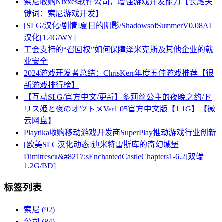
索尼收购Nixxes软件公司，增强游戏开发能力【长尾关
键词：索尼游戏开发】
[SLG/汉化/剧情]夏日的阴影/ShadowsofSummerV0.08AI
汉化[1.4G/WY]
工会支持的“召回权”如何保障泽米克斯及其他企业的就
业安全
2024游戏开发者总结：ChrisKerr年度五佳游戏推荐【很
新游戏排行榜】
【互动SLG/官方中文/更新】多莉丝公主的夜晚之约/ド
リス姫と夜のオツトメVer1.05官方中文版【1.1G】【微
云网盘】
Playtika收购移动游戏开发商SuperPlay推动游戏行业创新
[欧美SLG汉化动态]迪米特雷斯库的奇幻城堡
Dimitrescu&#8217;sEnchantedCastleChapters1-6.2[双端
1.2G/BD]
标签列表
索尼
(92)
公司
(84)