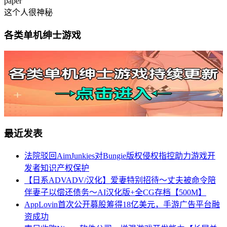
paper
这个人很神秘
各类单机绅士游戏
最近发表
法院驳回AimJunkies对Bungie版权侵权指控助力游戏开
发者知识产权保护
【日系ADVADV/汉化】爱妻特别招待～丈夫被命令陪
伴妻子以偿还债务～AI汉化版+全CG存档【500M】
AppLovin首次公开募股筹得18亿美元，手游广告平台融
资成功