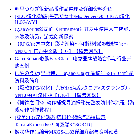
明里つむぎ很新品番作品整理及详细资料介绍
[SLG/汉化/动态]丹弗斯女士/Ms.Denversv0.10P2AI汉化
[1.6G/WY]
CyanWorlds公司的《Firmament》开发中使用人工智能，
未涉及演员，游戏创新探索
【RPG/官方中文】影啬渐染～阿斯林顿的妹妹神官～
Ver.0.341官方中文版【1G】【微云网盘】
GameSquare收购FazeClan：电竞品牌战略合作与行业并
购案例
はやのうた(早野诗，Hayano-Uta)作品编号SSIS-074作品
资料及简介
【爆款RPG/汉化】克罗亚x混乱/クロア×スクランブル
Ver1.094AI汉化版【1.3G】【微云网盘】
《博德之门3》动作捕捉导演揭秘完整表演制作流程【游
戏动作制作教程】
[欧美SLG汉化动态]塔玛拉揭秘塔玛拉展示
TamaraExposedv0.9.6[双端3.53G/OD]
姬咲华作品编号MXGS-1183详细介绍与资料预览