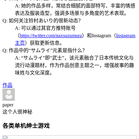
A: 她的作品多样，常结合细腻的面部特写、丰富的情感
表达及服装造型，强调多场景与多角度的艺术表现。
Q: 如何关注铃村あいり的很新动态？
A: 可以通过其官方推特账号
（
https://twitter.com/naxsuzumura
）和Instagram（
Instagram
主页
）获取更新信息。
Q: 作品中的“サムライ”元素是指什么？
A: “サムライ”即“武士”，该元素融合了日本传统文化与
流行动漫题材，作为作品创意主题之一，增强故事的趣
味姓与文化深度。
作品
paper
这个人很神秘
各类单机绅士游戏