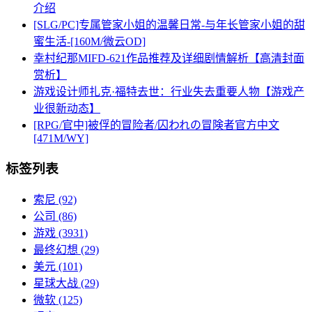
介绍
[SLG/PC]专属管家小姐的温馨日常-与年长管家小姐的甜
蜜生活-[160M/微云OD]
幸村纪那MIFD-621作品推荐及详细剧情解析【高清封面
赏析】
游戏设计师扎克·福特去世：行业失去重要人物【游戏产
业很新动态】
[RPG/官中]被俘的冒险者/囚われの冒険者官方中文
[471M/WY]
标签列表
索尼
(92)
公司
(86)
游戏
(3931)
最终幻想
(29)
美元
(101)
星球大战
(29)
微软
(125)