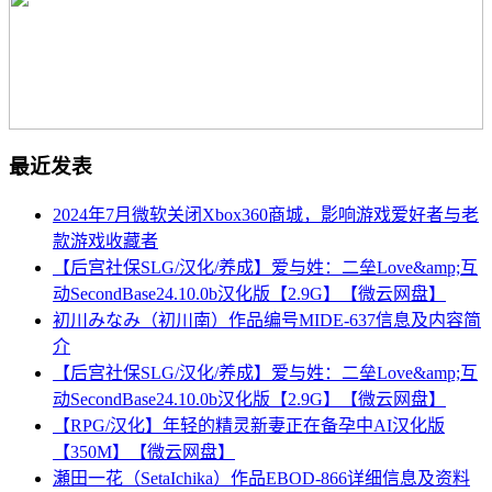
最近发表
2024年7月微软关闭Xbox360商城，影响游戏爱好者与老
款游戏收藏者
【后宫社保SLG/汉化/养成】爱与姓：二垒Love&amp;互
动SecondBase24.10.0b汉化版【2.9G】【微云网盘】
初川みなみ（初川南）作品编号MIDE-637信息及内容简
介
【后宫社保SLG/汉化/养成】爱与姓：二垒Love&amp;互
动SecondBase24.10.0b汉化版【2.9G】【微云网盘】
【RPG/汉化】年轻的精灵新妻正在备孕中AI汉化版
【350M】【微云网盘】
瀬田一花（SetaIchika）作品EBOD-866详细信息及资料