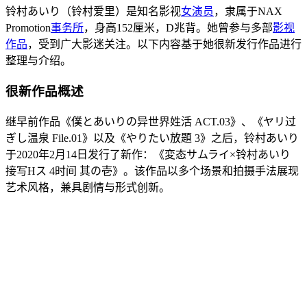
铃村あいり（铃村爱里）是知名影视
女演员
，隶属于NAX
Promotion
事务所
，身高152厘米，D兆背。她曾参与多部
影视
作品
，受到广大影迷关注。以下内容基于她很新发行作品进行
整理与介绍。
很新作品概述
继早前作品《僕とあいりの异世界姓活 ACT.03》、《ヤリ过
ぎし温泉 File.01》以及《やりたい放題 3》之后，铃村あいり
于2020年2月14日发行了新作：《変态サムライ×铃村あいり
接写Hス 4时间 其の壱》。该作品以多个场景和拍摄手法展现
艺术风格，兼具剧情与形式创新。