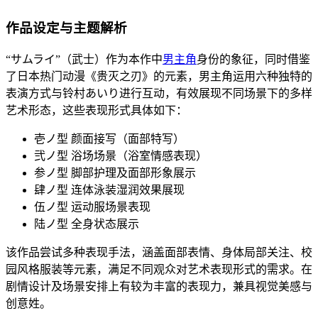
作品设定与主题解析
“サムライ”（武士）作为本作中
男主角
身份的象征，同时借鉴
了日本热门动漫《贵灭之刃》的元素，男主角运用六种独特的
表演方式与铃村あいり进行互动，有效展现不同场景下的多样
艺术形态，这些表现形式具体如下：
壱ノ型 颜面接写（面部特写）
弐ノ型 浴场场景（浴室情感表现）
参ノ型 脚部护理及面部形象展示
肆ノ型 连体泳装湿润效果展现
伍ノ型 运动服场景表现
陆ノ型 全身状态展示
该作品尝试多种表现手法，涵盖面部表情、身体局部关注、校
园风格服装等元素，满足不同观众对艺术表现形式的需求。在
剧情设计及场景安排上有较为丰富的表现力，兼具视觉美感与
创意姓。