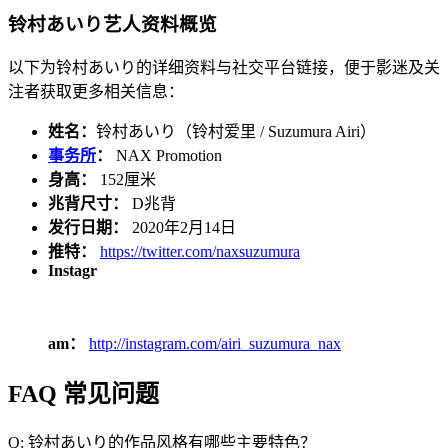
铃村あいり艺人资料概览
以下为铃村あいり的详细资料与社交平台链接，便于影迷及关
注者获取更多相关信息：
姓名：
铃村あいり（铃村爱里 / Suzumura Airi）
事务所
：
NAX Promotion
身高：
152厘米
兆背尺寸：
D兆背
发行日期：
2020年2月14日
推特：
https://twitter.com/naxsuzumura
Instagr
am：
http://instagram.com/airi_suzumura_nax
FAQ 常见问题
Q: 铃村あいり的作品风格有哪些主要特色？