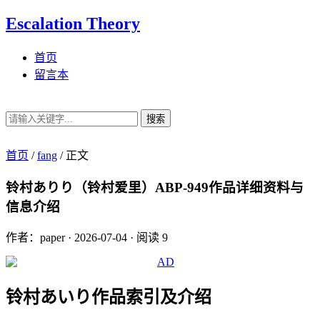
Escalation Theory
首页
留言本
搜索
首页
/
fang
/
正文
铃村ありり（铃村爱里）ABP-949作品详细资料与
信息介绍
作者：paper
·
2026-07-04
·
阅读 9
铃村あいり作品索引及介绍