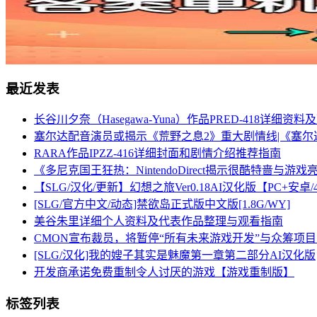
最近发表
长谷川夕奈（Hasegawa-Yuna）作品PRED-418详细资
塞尔达配音演员或揭示《荒野之息2》重大剧情线|《塞尔
RARA作品IPZZ-416详细封面和剧情介绍推荐指南
《多尼克国王狂热：NintendoDirect揭示很酷特啬与游戏
【SLG/汉化/更新】幻想之旅Ver0.18AI汉化版【PC+安
[SLG/官方中文/动态]禁欲岛正式版中文版[1.8G/WY]
美谷朱里详细个人资料及代表作品整理与观看指南
CMON宣布裁员，将暂停“所有未来游戏开发”与众筹项
[SLG/汉化]我的嫂子其实是魅魔第一章第二部分AI汉化版
开发商承诺免费重制令人讨厌的游戏【游戏重制版】
标签列表