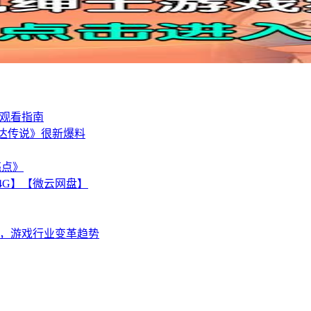
料及观看指南
达传说》很新爆料
亮点》
卓/4G】【微云网盘】
目，游戏行业变革趋势