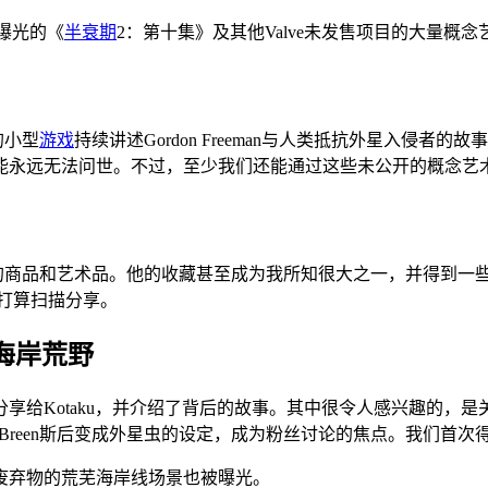
曾曝光的《
半衰期
2：第十集》及其他Valve未发售项目的大量概
的小型
游戏
持续讲述Gordon Freeman与人类抵抗外星入侵
能永远无法问世。不过，至少我们还能通过这些未公开的概念艺
ve相关的商品和艺术品。他的收藏甚至成为我所知很大之一，并得到一
并打算扫描分享。
到海岸荒野
给Kotaku，并介绍了背后的故事。其中很令人感兴趣的，是关
首次确认，描述Breen斯后变成外星虫的设定，成为粉丝讨论的焦点。我们首次得
废弃物的荒芜海岸线场景也被曝光。