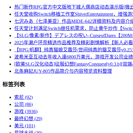
热门新作RPG官方中文版地下城人偶商店动态演示版[微云/7
任天堂收购Switch移植工作室ShiverEntertainment，
七沢みあ（七泽美亚）作品MIDE-642详细资料及内容介
任天堂计划满足Switch继任机需求，防止黄牛炒作【Swit
【SLG/像素/新作】デアレスの呪い–CurseofDares【200
2025年濑户环奈精选作品推荐及精彩剧情解析【新人必
【RPG/机翻】纯真猫娘艾露莎/世间纯真的猫艾露莎v0.25
波希米亚互动去年收入達6800万美元，游戏开发公司业
[欧美SLG汉化动态]征服幻想FantasyConquest[v0.3.b][双端
北条麻妃JUY-805作品简介与内容预览资料整理
标签列表
索尼
(92)
公司
(86)
游戏
(3936)
最终幻想
(29)
美元
(101)
星球大战
(29)