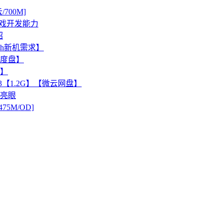
00M]
增强游戏开发能力
绍
ch新机需求】
M/度盘】
看】
3【1.2G】【微云网盘】
绩亮眼
475M/OD]