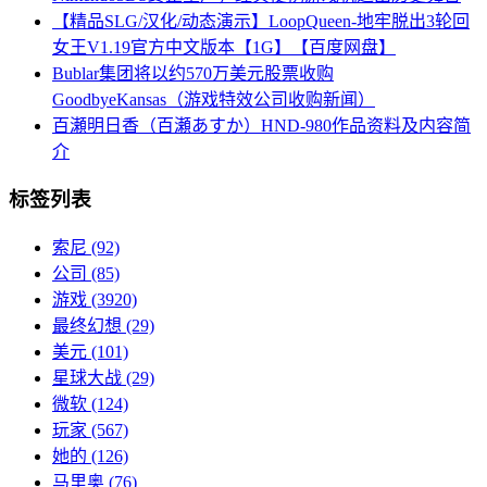
【精品SLG/汉化/动态演示】LoopQueen-地牢脱出3轮回
女王V1.19官方中文版本【1G】【百度网盘】
Bublar集团将以约570万美元股票收购
GoodbyeKansas（游戏特效公司收购新闻）
百瀬明日香（百瀬あすか）HND-980作品资料及内容简
介
标签列表
索尼
(92)
公司
(85)
游戏
(3920)
最终幻想
(29)
美元
(101)
星球大战
(29)
微软
(124)
玩家
(567)
她的
(126)
马里奥
(76)