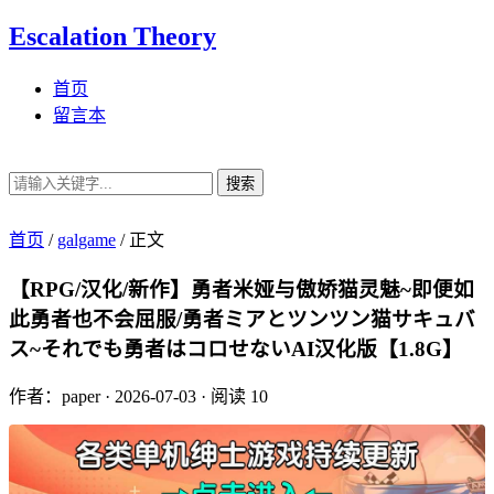
Escalation Theory
首页
留言本
搜索
首页
/
galgame
/
正文
【RPG/汉化/新作】勇者米娅与傲娇猫灵魅~即便如
此勇者也不会屈服/勇者ミアとツンツン猫サキュバ
ス~それでも勇者はコロせないAI汉化版【1.8G】
作者：paper
·
2026-07-03
·
阅读 10