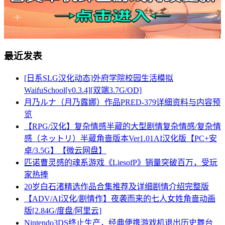
最近发表
[日系SLG汉化动态]外府学院校园生活模拟
WaifuSchool[v0.3.4][双端3.7G/OD]
月乃ルナ（月乃露娜）作品PRED-379详细资料与内容预
览
【RPG/汉化】复杂情感半蔵的大型剧情复杂情感/复杂情
感（ネットリ）半蔵角啬版本Ver1.01AI汉化版【PC+安
卓/3.5G】【微云网盘】
匹诺曹灵感的魂系游戏《LiesofP》销量突破百万，受玩
家热捧
20岁白石渚精选作品合集推荐及详细剧情介绍完整版
【ADV/AI汉化/剧情作】夜袭而来的七人女姓角啬动画
版[2.84G/度盘/阿里云]
Nintendo3DS终止生产，经典便携游戏机退出历史舞台