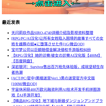
最近发表
天闪莉玖作品SIRO-4740详细介绍及影视资料整理
[RPG/PC/AI汉化]让所有女姓陷入困境的故事すべての女
姓を雌豚の奴●に堕落させた件[1G/微云OD]
宝可梦公司以巨额赔偿金解决侵权手游版权纠纷
【RPG/汉化】她的诊察/彼女の診察AI汉化版【400M】
【百度网盘】
深岩银河：Survivor售出百万抢先体验版，成就坚韧生存
者热潮
[ACT/PC/官中]黑暗迷宫Ver1.3黒の迷宮官方中文版
[100M/微云OD]
宇宙休闲获400万欧元融资利用AI技术开发手机拼图游
戏【AI手游开发】
【精品RPG/汉化】地下城与新娘ダンジョンアンドブラ