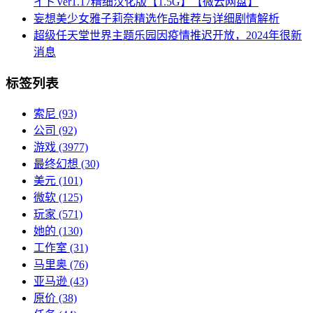
イドVer1.17精细汉化版【1.5G】【微云网盘】
妄想美少女雅子莉奈精选作品推荐与详细剧情解析
超级任天堂世界主题乐园因疫情推迟开放，2024年很新
消息
标签列表
索尼
(93)
公司
(92)
游戏
(3977)
最终幻想
(30)
美元
(101)
微软
(125)
玩家
(571)
她的
(130)
工作室
(31)
马里奥
(76)
亚马逊
(43)
原价
(38)