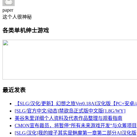
paper
这个人很神秘
各类单机绅士游戏
最近发表
【SLG/汉化/更新】幻想之旅Ver0.18AI汉化版【PC+安
[SLG/官方中文/动态]禁欲岛正式版中文版[1.8G/WY]
美谷朱里详细个人资料及代表作品整理与观看指南
CMON宣布裁员，将暂停“所有未来游戏开发”与众筹项
[SLG/汉化]我的嫂子其实是魅魔第一章第二部分AI汉化版