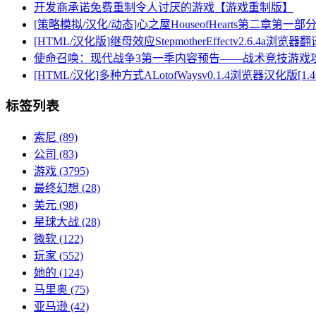
开发商承诺免费重制令人讨厌的游戏【游戏重制版】
[策略模拟/汉化/动态]心之屋HouseofHearts第二章第一部分A
[HTML/汉化版]继母效应StepmotherEffectv2.6.4a浏览器翻
使命召唤：现代战争3第一季内容预告——战术竞技游戏
[HTML/汉化]多种方式ALotofWaysv0.1.4浏览器汉化版[1.4
标签列表
索尼
(89)
公司
(83)
游戏
(3795)
最终幻想
(28)
美元
(98)
星球大战
(28)
微软
(122)
玩家
(552)
她的
(124)
马里奥
(75)
亚马逊
(42)