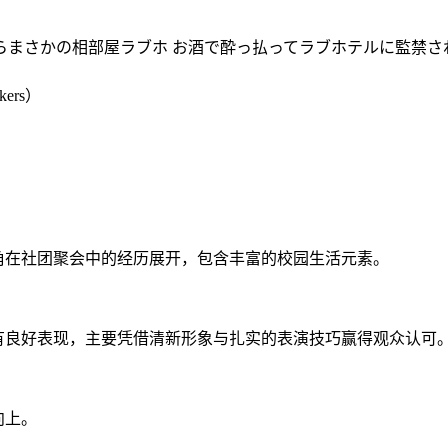
たらまさかの相部屋ラブホ お酒で酔っ払ってラブホテルに監禁
ers）
角在社团聚会中的经历展开，包含丰富的校园生活元素。
有良好表现，主要凭借清新形象与扎实的表演技巧赢得观众认可
向上。