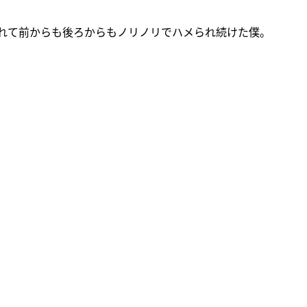
されて前からも後ろからもノリノリでハメられ続けた僕。
。