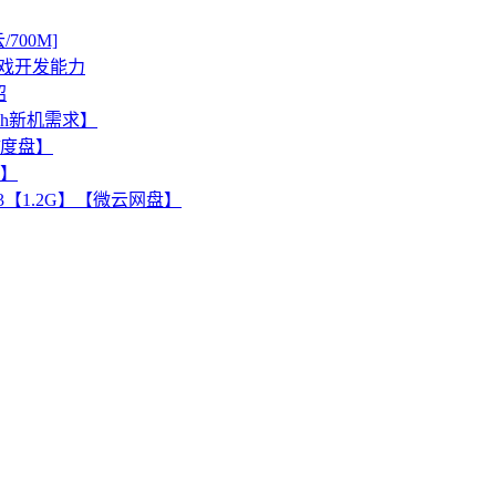
00M]
增强游戏开发能力
绍
ch新机需求】
M/度盘】
看】
3【1.2G】【微云网盘】