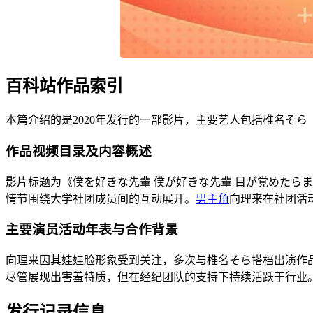
百科站作品索引
本篇介绍的是2020年发行的一部影片，主要艺人包括椎名そ
作品视频目录及内容概述
影片标题为《僕を好きな先輩 僕が好きな先輩 目が覚めたら
情节围绕大学社团成员间的互动展开。
男主角
向理来在社团活
主要演员活动年表与合作背景
向理来因其娃娃脸形象受到关注，多次与椎名そら搭档出演作
尽管展现出害羞特质，但在经纪团队的支持下持续活跃于行业
发行记录信息