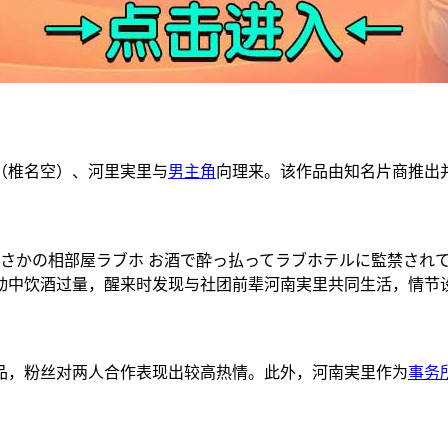
ら（椎名空）、河里実里与
男主角
向理来。该作品由知名片商推出
まさかの相部屋ラブホ お酒で酔っ払ってラブホテルに監禁され
动中饮酒过量，醒来时发现与社团前辈河南実里共同生活，情节
品，粉丝对两人合作表现出较高热情。此外，河南実里作为
事务
。