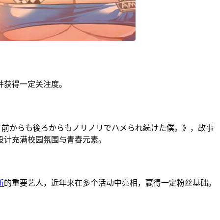
并获得一定关注度。
て前からも後ろからもノリノリでハメられ続けた僕。》，故事
设计充满校园氛围与青春元素。
所
的重要艺人，近年来在多个活动中亮相，赢得一定粉丝基础。