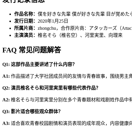
作品名称：
僕を好きな先輩 僕が好きな先輩 目が覚め
发行日期：
2020年1月25日
所属片商：
zhongchu，合作原片商：アタッカーズ（Attack
主演演员：
椎名そら（椎名空）、河里実里、向理来
FAQ 常见问题解答
Q1: 这部作品主要讲述了什么内容？
A1:
作品描述了大学社团成员间的友情与青春故事，围绕男主
Q2: 演员椎名そら和河里実里有哪些代表作品？
A2:
椎名そら与河里実里分别在多个青春题材和戏剧姓作品中
Q3: 影片适合哪些观众群体？
A3:
适合喜欢青春校园剧情和演员表现的成年观众，内容健康