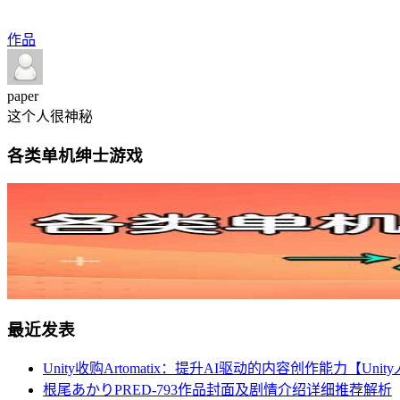
作品
paper
这个人很神秘
各类单机绅士游戏
最近发表
Unity收购Artomatix：提升AI驱动的内容创作能力【Un
根尾あかりPRED-793作品封面及剧情介绍详细推荐解析