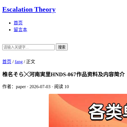
Escalation Theory
首页
留言本
搜索
首页
/
fang
/
正文
椎名そら╳河南実里HNDS-067作品资料及内容简介
作者：paper
·
2026-07-03
·
阅读 10