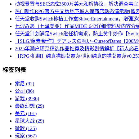
动视暴雪与SEC达成3500万美元和解协议，解决调查事宜
热门新作RPG官方中文版地下城人偶商店动态演示版[微云/7
任天堂收购Switch移植工作室ShiverEntertainment，
七沢みあ（七泽美亚）作品MIDE-642详细资料及内容介
任天堂计划满足Switch继任机需求，防止黄牛炒作【Swit
【SLG/像素/新作】デアレスの呪い–CurseofDares【200
2025年濑户环奈精选作品推荐及精彩剧情解析【新人必
【RPG/机翻】纯真猫娘艾露莎/世间纯真的猫艾露莎v0.25
标签列表
索尼
(92)
公司
(86)
游戏
(3936)
最终幻想
(29)
美元
(101)
星球大战
(29)
微软
(125)
玩家
(567)