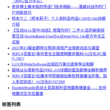
（RPG/官方中文）
奇异博士魔术般的传送门技术揭秘——漫威对战中的门
户创新技巧
桥本りこ（桥本莉子）个人资料及作品CAWD-544详细
介绍
【互动SLG/官中/动态】修理为何？二手3C店的秘密经
营互动,Secrets&amp;UsedTechDemoVer1.14a官方中文正
式版
2021年E3展会期待与预测|游戏产业很新动态与展望
[RPG][百度云]身份变化主题宠物散步题材/AI汉化/PC版
[1.19G]
G2A与WubeSoftware达成四万美元退单争议和解
姫咲はな很新作品FPRE-210详细封面及剧情全解析推荐
[RPG][百度云]在魔术学院被施加角色转换魔法的我，陷
入失控状态！/AI汉化PC[672M]
HumbleBundle启动土耳其叙利亚地震救援基金——支持
地震灾区灾后重建
标签列表