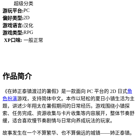
超级分类
PC
游玩平台:
2D
偏好类型:
游戏语言:
汉化
RPG
游戏类型:
XP口味:
一般正常
作品简介
《在姉正泰镇渡过的暑假》是一款面向 PC 平台的 2D 日式
角
色扮演
游戏，支持简体中文。本作以轻松的夏日小镇生活为主
题，讲述少年翔太在暑假期间的日常经历。游戏围绕小镇探
索、任务完成、资源收集与卡片收集等内容展开，整体节奏舒
缓，适合喜欢慢节奏剧情与日常向养成玩法的玩家。
故事发生在一个不算繁华、也不算偏远的城镇——姉正泰镇。