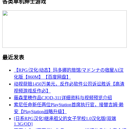
各类单机绅士游戏
最近发表
【RPG/汉化/动态】玛多娜的旅馆/マドンナの宿屋AI汉
化版【860M】【百度网盘】
动视获赔1450万美元，反作必软件公司诉讼胜诉【高清
视频游戏反作必】
藤森里穂作品CJOD-311详细资料与视频预览介绍
索尼任命新任两位PlayStation首席执行官，接替吉姆·赖
安【PlayStation战略升级】
[日系RPG汉化]继承祖父的女子学校1.0汉化版[双端
1.3G/OD]