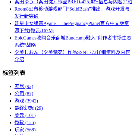
筿田ゆう（筿田优）作品PRED-425详细信息与内容介绍
Room8公布移动游戏部门“SolidBash”推出，游戏开发与
发行新突破
妊星少女绫音Ayane：ThePregnancyPlanet官方中文版资
源下载[微云/167M]
EpicGames收购音乐商城Bandcamp融入“创作者市场生态
系统”战略
夕美しおん（夕美紫苑）作品SSNI-773详细资料及内容
介绍
标签列表
索尼
(92)
公司
(87)
游戏
(3942)
最终幻想
(29)
美元
(101)
微软
(125)
玩家
(568)