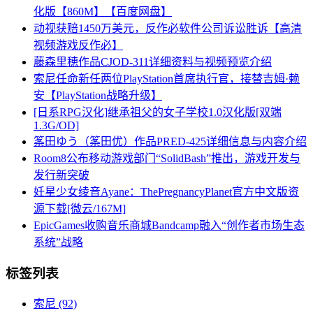
化版【860M】【百度网盘】
动视获赔1450万美元，反作必软件公司诉讼胜诉【高清
视频游戏反作必】
藤森里穂作品CJOD-311详细资料与视频预览介绍
索尼任命新任两位PlayStation首席执行官，接替吉姆·赖
安【PlayStation战略升级】
[日系RPG汉化]继承祖父的女子学校1.0汉化版[双端
1.3G/OD]
筿田ゆう（筿田优）作品PRED-425详细信息与内容介绍
Room8公布移动游戏部门“SolidBash”推出，游戏开发与
发行新突破
妊星少女绫音Ayane：ThePregnancyPlanet官方中文版资
源下载[微云/167M]
EpicGames收购音乐商城Bandcamp融入“创作者市场生态
系统”战略
标签列表
索尼
(92)