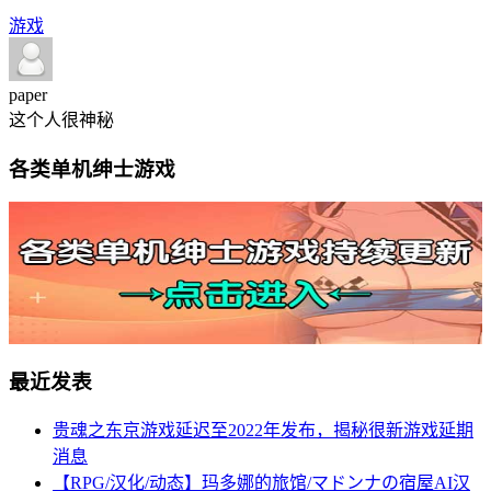
游戏
paper
这个人很神秘
各类单机绅士游戏
最近发表
贵魂之东京游戏延迟至2022年发布，揭秘很新游戏延期
消息
【RPG/汉化/动态】玛多娜的旅馆/マドンナの宿屋AI汉