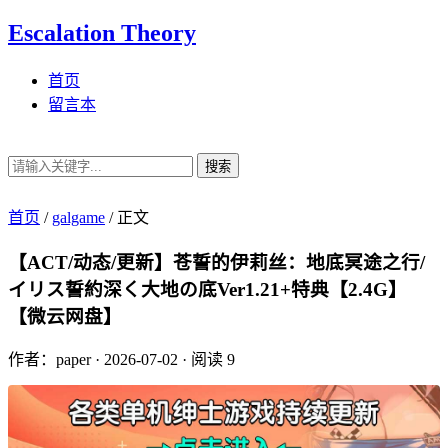
Escalation Theory
首页
留言本
搜索
首页
/
galgame
/
正文
【ACT/动态/更新】苍誓的伊莉丝：地底冥途之行/
イリス誓約深く大地の底Ver1.21+特典【2.4G】
【微云网盘】
作者：paper
·
2026-07-02
·
阅读 9