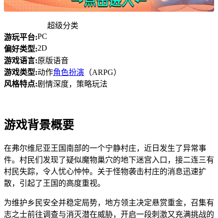
超级分类
PC
游玩平台:
2D
偏好类型:
游戏语言:
原版语音
游戏类型:
动作
角色扮演
（ARPG）
风格特点:
剧情深度，策略玩法
游戏背景概要
在弗尔维尼亚王国南部的一个宁静村庄，近日发生了异常事
件。村民们发现了疑似魔物巢穴的地下迷宫入口，接二连三有
村民失踪，令人忧心忡忡。关于怪物袭击村庄的消息迅速扩
散，引起了王国的高度重视。
为维护乡民安全并稳定局势，地方领主决定悬赏重金，召集有
志之士前往调查与消灭潜在威胁，开启一段刺激又充满挑战的