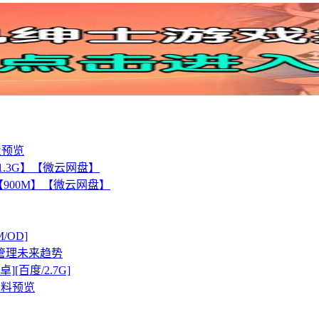
及预览
化版【1.3G】【微云网盘】
【900M】【微云网盘】
M/OD]
管理未来趋势
卓][百度/2.7G]
与资料预览