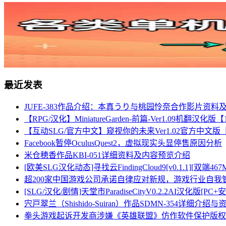
最近发表
JUFE-383作品介绍：本真うり与桃园怜奈合作影片资料
【RPG/汉化】MiniatureGarden-前篇-Ver1.09机翻汉
【互动SLG/官方中文】窥视你的未来Ver1.02官方中文版
Facebook暂停OculusQuest2，虚拟现实头显停售原因分析
米仓穂香作品KBI-051详细资料及内容预览介绍
[欧美SLG汉化动态]寻找云FindingCloud9[v0.1.1][双端467
超200家中国游戏公司承诺自律应对新规，游戏行业自我
[SLG/汉化/剧情]天堂市ParadiseCityV0.2.2AI汉化版[PC+安
宍戸翠兰（Shishido-Suiran）作品SDMN-354详细介绍
拳头游戏起诉开发商涉嫌《英雄联盟》仿作软件保护版权