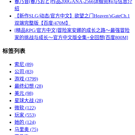
春乃音(春乃おと)作品200GANA-2566详细资料与信息介
绍
【新作SLG/动态/官方中文】欲望之门Heaven’sGateCh.1
双端完整版【百度/470M】
[精品RPG/官方中文]冒险家安娜的成长之路～最强冒险
家的挑战与成长～官方中文版全集+全回想[百度800M]
标签列表
索尼
(89)
公司
(83)
游戏
(3799)
最终幻想
(28)
美元
(98)
星球大战
(28)
微软
(122)
玩家
(553)
她的
(124)
马里奥
(75)