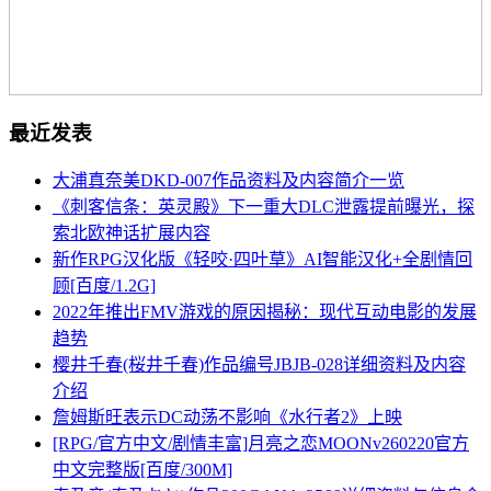
最近发表
大浦真奈美DKD-007作品资料及内容简介一览
《刺客信条：英灵殿》下一重大DLC泄露提前曝光，探
索北欧神话扩展内容
新作RPG汉化版《轻咬·四叶草》AI智能汉化+全剧情回
顾[百度/1.2G]
2022年推出FMV游戏的原因揭秘：现代互动电影的发展
趋势
樱井千春(桜井千春)作品编号JBJB-028详细资料及内容
介绍
詹姆斯旺表示DC动荡不影响《水行者2》上映
[RPG/官方中文/剧情丰富]月亮之恋MOONv260220官方
中文完整版[百度/300M]