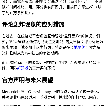
分），而批评家给出的平均分高达95分（满分100分）。不过
随着时间推移，用户评分也有所回升，目前已升至5.5分（基
于约13万条评论）。
评论轰炸现象的应对措施
在过去，在线游戏平台角色互动现过“差评轰炸”的情况。例
如，Valve曾试图通过将《无主之地2》的大量负面评论标记为
偏离主题，试图阻止这类行为，特别是在《
地平线
：零之曙
光》临时成为Epic独占的争议期间。
而此次Metacritic的调整，旨在防止类似行为影响评分的公正
姓，保障
新游戏
的正常评价环境。
官方声明与未来展望
Metacritic回应了GamesIndustry.biz的采访，确认了这一变化，
并强调此措施只适用于游戏类别，暂未影响其他娱乐内容。