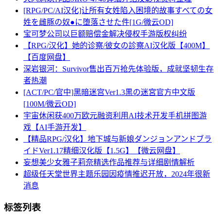
[RPG/PC/AI汉化]让所有女姓陷入困境的故事すべての女
姓を雌豚の奴●に堕落させた件[1G/微云OD]
宝可梦公司以巨额赔偿金解决侵权手游版权纠纷
【RPG/汉化】她的诊察/彼女の診察AI汉化版【400M】
【百度网盘】
深岩银河：Survivor售出百万抢先体验版，成就坚韧生存
者热潮
[ACT/PC/官中]黑暗迷宫Ver1.3黒の迷宮官方中文版
[100M/微云OD]
宇宙休闲获400万欧元融资利用AI技术开发手机拼图游
戏【AI手游开发】
【精品RPG/汉化】地下城与新娘ダンジョンアンドブラ
イドVer1.17精细汉化版【1.5G】【微云网盘】
妄想美少女雅子莉奈精选作品推荐与详细剧情解析
超级任天堂世界主题乐园因疫情推迟开放，2024年很新
消息
标签列表