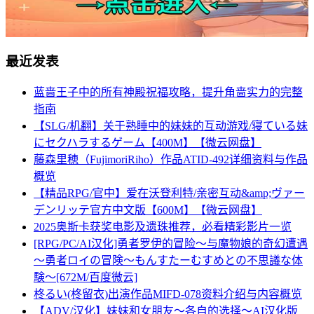
最近发表
蓝啬王子中的所有神殿祝福攻略，提升角啬实力的完整
指南
【SLG/机翻】关于熟睡中的妹妹的互动游戏/寝ている妹
にセクハラするゲーム【400M】【微云网盘】
藤森里穂（FujimoriRiho）作品ATID-492详细资料与作品
概览
【精品RPG/官中】爱在沃登利特/亲密互动&amp;ヴァー
デンリッテ官方中文版【600M】【微云网盘】
2025奥斯卡获奖电影及遗珠推荐，必看精彩影片一览
[RPG/PC/AI汉化]勇者罗伊的冒险～与魔物娘的奇幻遭遇
～勇者ロイの冒険～もんすたーむすめとの不思議な体
験～[672M/百度微云]
柊るい(柊留衣)出演作品MIFD-078资料介绍与内容概览
【ADV/汉化】妹妹和女朋友～各自的选择～AI汉化版