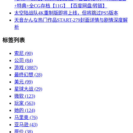
+特典+全CG存档【11G】【百度网盘/转链】
太空陆战队4K重制版即将上线，但将跳过PS5版本
天音かんな热门作品START-279封面详情与剧情深度解
析
标签列表
索尼
(90)
公司
(84)
游戏
(3887)
最终幻想
(28)
美元
(99)
星球大战
(29)
微软
(123)
玩家
(563)
她的
(124)
马里奥
(76)
亚马逊
(43)
原价
(38)