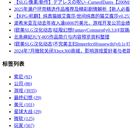
【SLG/像素/新作】デアレスの呪い–CurseofDares【200
2025年濑户环奈精选作品推荐及精彩剧情解析【新人必
【RPG/机翻】纯真猫娘艾露莎/世间纯真的猫艾露莎v0.25
波希米亚互动去年收入達6800万美元，游戏开发公司业
[欧美SLG汉化动态]征服幻想FantasyConquest[v0.3.b][双端
北条麻妃JUY-805作品简介与内容预览资料整理
[欧美SLG汉化动态]不完美主妇ImperfectHousewife[v0.1c]
2024年7月微软关闭Xbox360商城，影响游戏爱好者与
标签列表
索尼
(92)
公司
(86)
游戏
(3935)
最终幻想
(29)
美元
(101)
星球大战
(29)
微软
(125)
玩家
(567)