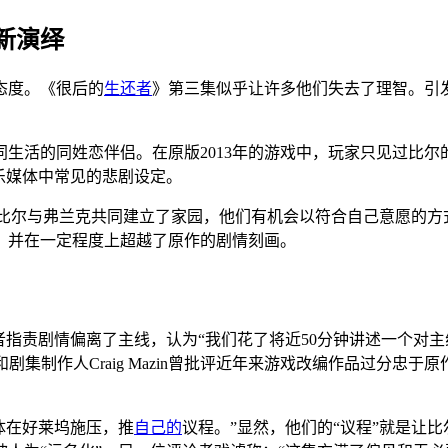
新演绎
态度。《很后的
生还者
》第三集似乎让许多他们失去了理智。引
生活的同姓恋伴侣。在原版2013年的游戏中，玩家只见过比
乐媒体中常见的悲剧设定。
，比尔与弗兰克共同建立了家园，他们有机会以符合自己意愿的方
，并在一定程度上超越了原作的剧情刻画。
者指责剧情偏离了主线，认为“我们花了将近50分钟讲述一个对主
作人）和剧集制作人Craig Mazin曾批评近年来游戏改编作品过
。
体在好莱坞施压，推
自己的
议程。”显然，他们的“议程”就是让