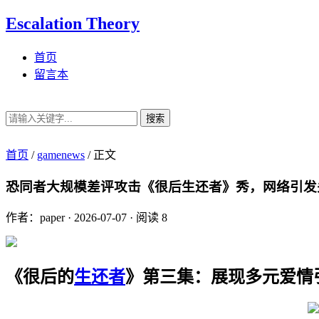
Escalation Theory
首页
留言本
搜索
首页
/
gamenews
/
正文
恐同者大规模差评攻击《很后生还者》秀，网络引发
作者：paper
·
2026-07-07
·
阅读 8
《很后的
生还者
》第三集：展现多元爱情