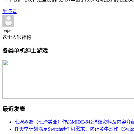
生还者
paper
这个人很神秘
各类单机绅士游戏
最近发表
七沢みあ（七泽美亚）作品MIDE-642详细资料及内容介
任天堂计划满足Switch继任机需求，防止黄牛炒作【Swit