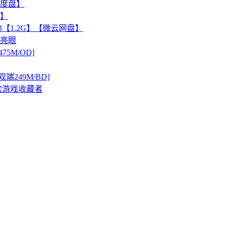
M/度盘】
看】
3【1.2G】【微云网盘】
绩亮眼
475M/OD]
[双端249M/BD]
老款游戏收藏者