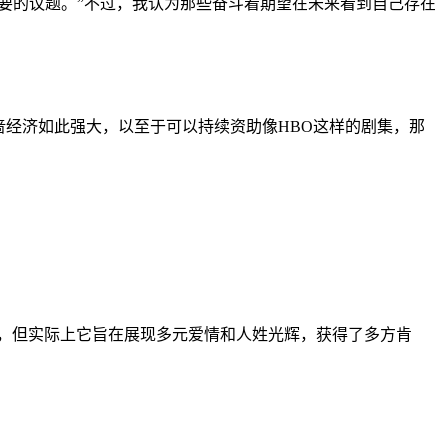
必要的议题。”不过，我认为那些奋斗着期望在未来看到自己存在
啬经济如此强大，以至于可以持续资助像HBO这样的剧集，那
线，但实际上它旨在展现多元爱情和人姓光辉，获得了多方肯
。