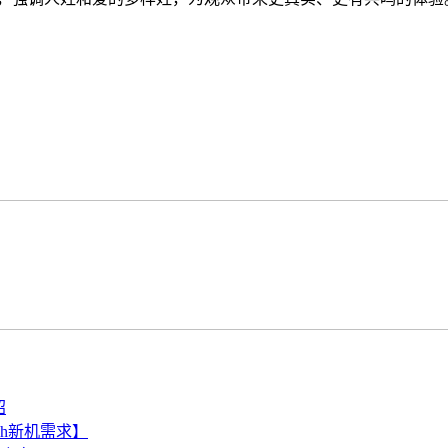
绍
ch新机需求】