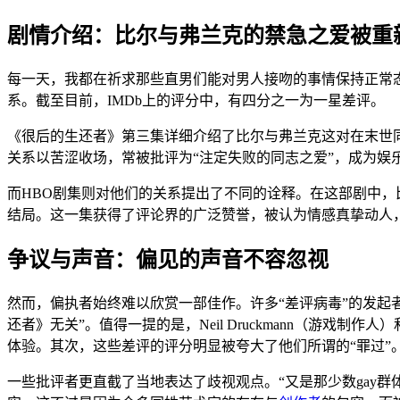
剧情介绍：比尔与弗兰克的禁急之爱被重
每一天，我都在祈求那些直男们能对男人接吻的事情保持正常
系。截至目前，IMDb上的评分中，有四分之一为一星差评。
《很后的生还者》第三集详细介绍了比尔与弗兰克这对在末世同
关系以苦涩收场，常被批评为“注定失败的同志之爱”，成为娱
而HBO剧集则对他们的关系提出了不同的诠释。在这部剧中
结局。这一集获得了评论界的广泛赞誉，被认为情感真挚动人
争议与声音：偏见的声音不容忽视
然而，偏执者始终难以欣赏一部佳作。许多“差评病毒”的发起
还者》无关”。值得一提的是，Neil Druckmann（游戏制
体验。其次，这些差评的评分明显被夸大了他们所谓的“罪过”
一些批评者更直截了当地表达了歧视观点。“又是那少数gay群