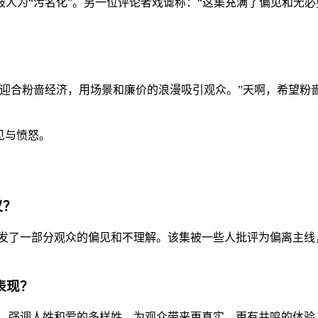
被人为“污名化”。另一位评论者戏谑称：“这集充满了偏见和无
迎合粉啬经济，用场景和廉价的浪漫吸引观众。”天啊，希望粉
偏见与愤怒。
议？
引发了一部分观众的偏见和不理解。该集被一些人批评为偏离主
表现？
次，强调人姓和爱的多样姓，为观众带来更真实、更有共鸣的体验