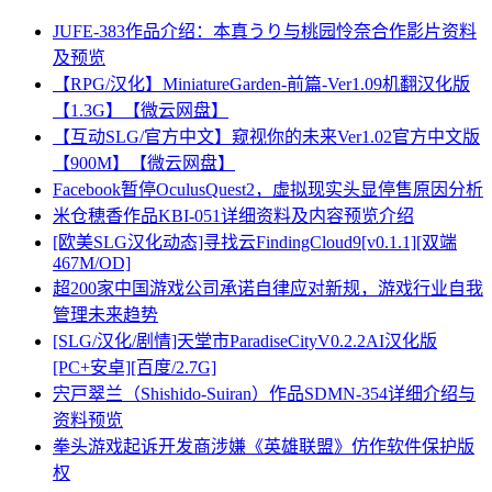
JUFE-383作品介绍：本真うり与桃园怜奈合作影片资料
及预览
【RPG/汉化】MiniatureGarden-前篇-Ver1.09机翻汉化版
【1.3G】【微云网盘】
【互动SLG/官方中文】窥视你的未来Ver1.02官方中文版
【900M】【微云网盘】
Facebook暂停OculusQuest2，虚拟现实头显停售原因分析
米仓穂香作品KBI-051详细资料及内容预览介绍
[欧美SLG汉化动态]寻找云FindingCloud9[v0.1.1][双端
467M/OD]
超200家中国游戏公司承诺自律应对新规，游戏行业自我
管理未来趋势
[SLG/汉化/剧情]天堂市ParadiseCityV0.2.2AI汉化版
[PC+安卓][百度/2.7G]
宍戸翠兰（Shishido-Suiran）作品SDMN-354详细介绍与
资料预览
拳头游戏起诉开发商涉嫌《英雄联盟》仿作软件保护版
权