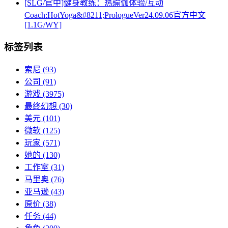
[SLG/官中]健身教练：热瑜伽体验/互动
Coach:HotYoga&#8211;PrologueVer24.09.06官方中文
[1.1G/WY]
标签列表
索尼
(93)
公司
(91)
游戏
(3975)
最终幻想
(30)
美元
(101)
微软
(125)
玩家
(571)
她的
(130)
工作室
(31)
马里奥
(76)
亚马逊
(43)
原价
(38)
任务
(44)