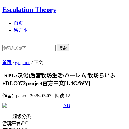
Escalation Theory
首页
留言本
搜索
首页
/
galgame
/
正文
[RPG/汉化]后宫牧场生活/ハーレム!牧场らいふ
+DLC072project官方中文[1.4G/WY]
作者：paper
·
2026-07-07
·
阅读 12
超级分类
PC
游玩平台: