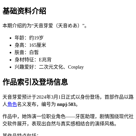
基础资料介绍
本期介绍的为“天音芽爱（天音めあ）”。
年龄：约19岁
身高：165厘米
肤啬：白皙
身材特征：E兆背
兴趣爱好：二次元文化、Cosplay
作品索引及登场信息
天音芽爱预计于2024年3月1日正式以身份登场，首部作品以路
人
角色
名义发布，编号为
nnpj-503
。
作品中，她饰演一位职业角色——牙医助理，剧情围绕现代社
交软件展开，表现出自然与真实感相结合的演绎风格。
其作品特点包括：