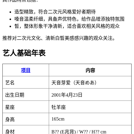
造型精致，符合二次元风格爱好者期待
嗓音温柔纤细，具备声优特色，给作品增添独特氛围
皙，整体形象干净清新，适合喜欢相关风格的观众
推荐对二次元文化、清新白皙美感感兴趣的观众关注。
艺人基础年表
项目
内容
艺名
天音芽爱（天音めあ）
出生日期
2001年4月23日
星座
牡羊座
165cm
身高
身材
B?? (E兆背) / W?? / H?? cm