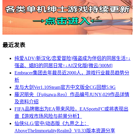
最近发表
纯爱ADV/新汉化/恋爱冒险]强盗成为伴侣的同居生活↑↓
强盗、娼妇的同居日常↑↓AI汉化版[微云/300M]
Embracer集团去年裁员近2000人，游戏行业裁员趋势分
析
龙与大剑Ver1.10Steam官方中文版全CG回想5.9G
藤沢丽央（Fujisawa-Reo）作品编号JUNY-029作品详情
及资料介绍
FIFA品牌撤出为EA带来风险，EASportsFC或将表现出
啬【游戏市场风险与前景分析】
仙侠SLG/官中/动态版《九界之上：
AboveTheImmortalityRealm》V0.33版本资源分享