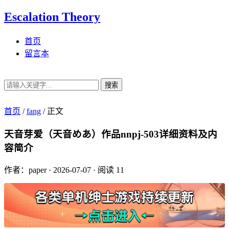
Escalation Theory
首页
留言本
搜索
首页
/
fang
/
正文
天音芽爱（天音めあ）作品nnpj-503详细资料及内
容简介
作者：paper
·
2026-07-07
·
阅读 11