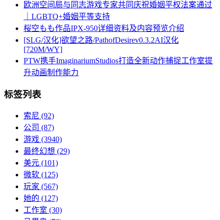
欧洲空间局与同志游戏专家共同庆祝婚姻平权法案通过
｜LGBTQ+婚姻平等支持
桜空もも作品IPX-950详细资料及内容预览介绍
[SLG/汉化]欲望之路/PathofDesirev0.3.2AI汉化
[720M/WY]
PTW携手ImaginariumStudios打造全新动作捕捉工作室提
升动画制作能力
标签列表
索尼
(92)
公司
(87)
游戏
(3940)
最终幻想
(29)
美元
(101)
微软
(125)
玩家
(567)
她的
(127)
工作室
(30)