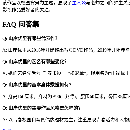
该作品以校园背景为主题，展现了
主人公
与老师之间的师生关
影视作品爱好者的关注。
FAQ 问答集
Q: 山岸优里有哪些代表作？
A: 山岸优里从2016年开始推出写真DVD作品，2019年开始参
Q: 山岸优里的艺名有哪些变化？
A: 她的艺名先后为“千寿まゆ”、“松沢薫”，现用名为“山岸优里
Q: 山岸优里的基本身体数据如何？
A: 身高166厘米，身材为B90(G兆背)，腰围60厘米，臀围86厘
Q: 山岸优里的主要作品风格是怎样的？
A: 以青春校园和写真偶像题材为主，注重展现青春活力和人物