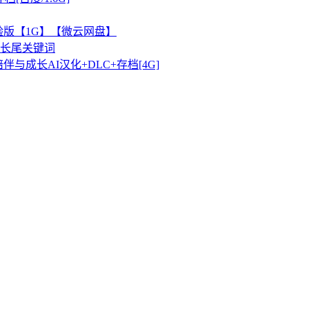
验版【1G】【微云网盘】
长尾关键词
成长AI汉化+DLC+存档[4G]