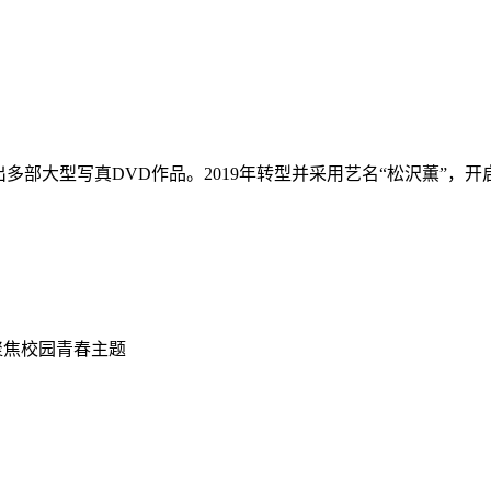
出多部大型写真DVD作品。2019年转型并采用艺名“松沢薫”，开
材聚焦校园青春主题