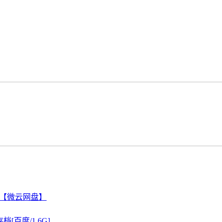
G】【微云网盘】
[百度/1.6G]