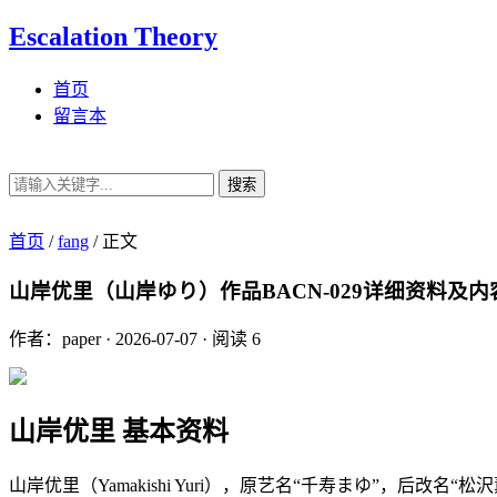
Escalation Theory
首页
留言本
搜索
首页
/
fang
/
正文
山岸优里（山岸ゆり）作品BACN-029详细资料及内
作者：paper
·
2026-07-07
·
阅读 6
山岸优里 基本资料
山岸优里（Yamakishi Yuri），原艺名“千寿まゆ”，后改