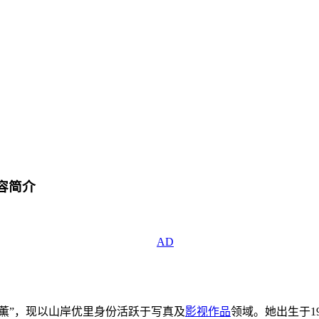
容简介
名“松沢薫”，现以山岸优里身份活跃于写真及
影视作品
领域。她出生于199