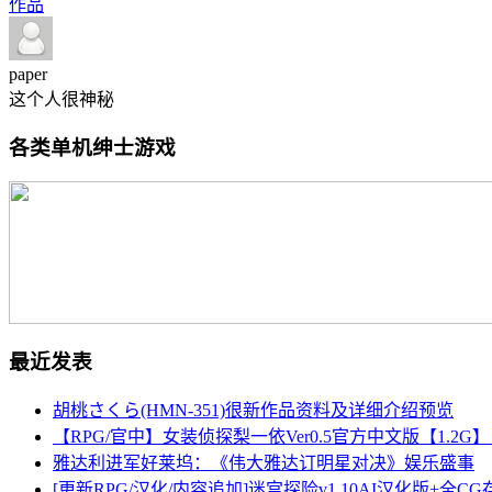
作品
paper
这个人很神秘
各类单机绅士游戏
最近发表
胡桃さくら(HMN-351)很新作品资料及详细介绍预览
【RPG/官中】女装侦探梨一依Ver0.5官方中文版【1.2
雅达利进军好莱坞：《伟大雅达订明星对决》娱乐盛事
[更新RPG/汉化/内容追加]迷宫探险v1.10AI汉化版+全CG存档