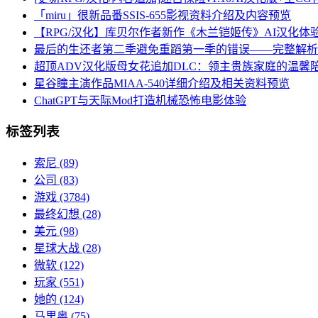
「miru」很新品番SSIS-655影视资料介绍及内容预览
【RPG/汉化】库贝尔作者新作《木兰铠姬传》AI汉化体
最后的生还者第二季避免重蹈第一季的错误——完整解析
超顶ADV汉化版母女花追加DLC：领主贵族家庭的温馨陪伴与
星谷瞳主演作品MIAA-540详细介绍及相关资料预览
ChatGPT与天际Mod打造机械恐怖电影体验
标签列表
索尼
(89)
公司
(83)
游戏
(3784)
最终幻想
(28)
美元
(98)
星球大战
(28)
微软
(122)
玩家
(551)
她的
(124)
马里奥
(75)