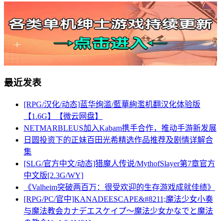
最近发表
[RPG/汉化/动态]蓝华绚滥/藍華絢濫机翻汉化体验版
【1.6G】【微云网盘】
NETMARBLEUS加入Kabam携手合作，推动手游新发展
日圆投资下的正妹百田光希精选作品推荐及剧情详解合
集
[SLG/官方中文/动态]猎魔人传说/MythofSlayer第7章官方
中文版[2.3G/WY]
《Valheim突破两百万：很受欢迎的生存游戏成就佳绩》
[RPG/PC/官中]KANADEESCAPE&#8211;魔法少女小奏
与魔法教会カナデエスケイプ～魔法少女かなでと魔法