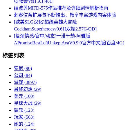
の教会Ver1.9.1[481]
绫波莲MIFD-575作品推荐及详细剧情解析指南
刺客信条扩展包不断推出，畅享丰富游戏内容体验
[欧美SLG汉化]超级英雄大冒险
CockhamSuperheroesv0.61[双端2.57G/OD]
[复杂情感/官中/动态]一诺千劫-阿雅版
APromiseBestLeftUnkeptAyaV0.9.0官方中文版[百度/4G]
标签列表
索尼
(90)
公司
(84)
游戏
(3897)
最终幻想
(29)
美元
(100)
星球大战
(29)
微软
(123)
玩家
(563)
她的
(124)