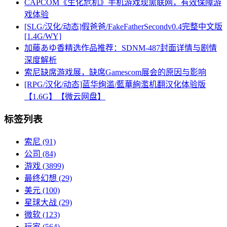
CAPCOM《生化危机》手机游戏现需联网，有效保障游
戏体验
[SLG/汉化/动态]假爸爸/FakeFatherSecondv0.4完整中文版
[1.4G/WY]
加藤あゆ香精选作品推荐：SDNM-487封面详情与剧情
深度解析
索尼缺席游戏展，缺席Gamescom展会的原因与影响
[RPG/汉化/动态]蓝华绚滥/藍華絢濫机翻汉化体验版
【1.6G】【微云网盘】
标签列表
索尼
(91)
公司
(84)
游戏
(3899)
最终幻想
(29)
美元
(100)
星球大战
(29)
微软
(123)
玩家
(564)