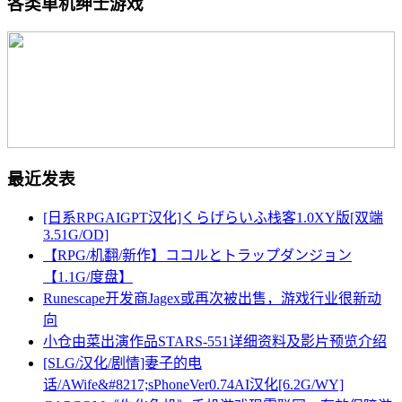
各类单机绅士游戏
最近发表
[日系RPGAIGPT汉化]くらげらいふ栈客1.0XY版[双端
3.51G/OD]
【RPG/机翻/新作】ココルとトラップダンジョン
【1.1G/度盘】
Runescape开发商Jagex或再次被出售，游戏行业很新动
向
小仓由菜出演作品STARS-551详细资料及影片预览介绍
[SLG/汉化/剧情]妻子的电
话/AWife&#8217;sPhoneVer0.74AI汉化[6.2G/WY]