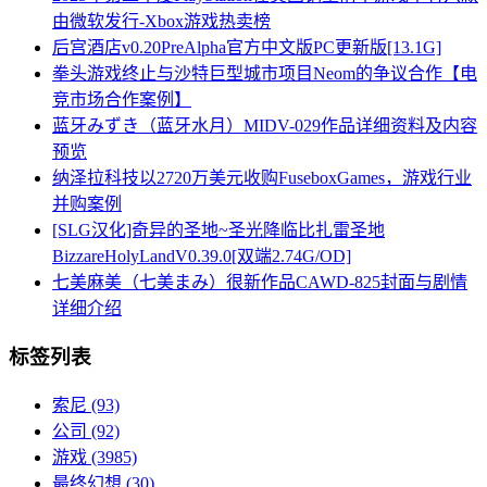
由微软发行-Xbox游戏热卖榜
后宫酒店v0.20PreAlpha官方中文版PC更新版[13.1G]
拳头游戏终止与沙特巨型城市项目Neom的争议合作【电
竞市场合作案例】
蓝牙みずき（蓝牙水月）MIDV-029作品详细资料及内容
预览
纳泽拉科技以2720万美元收购FuseboxGames，游戏行业
并购案例
[SLG汉化]奇异的圣地~圣光降临比扎雷圣地
BizzareHolyLandV0.39.0[双端2.74G/OD]
七美麻美（七美まみ）很新作品CAWD-825封面与剧情
详细介绍
标签列表
索尼
(93)
公司
(92)
游戏
(3985)
最终幻想
(30)