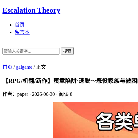
Escalation Theory
首页
留言本
搜索
首页
/
galgame
/
正文
【RPG/机翻/新作】蜜意陷阱·逃脱〜恶役家族与被困的豪宅
作者：paper
·
2026-06-30
·
阅读 8