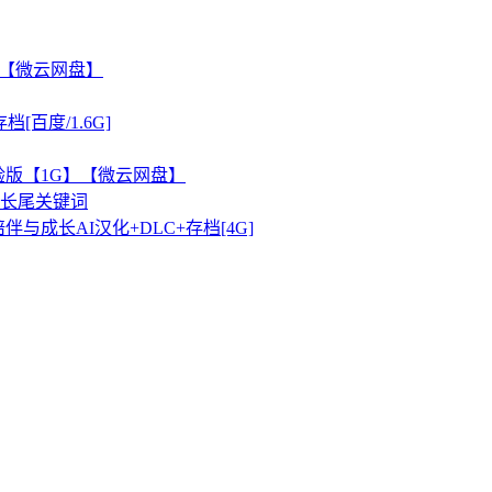
G】【微云网盘】
[百度/1.6G]
验版【1G】【微云网盘】
长尾关键词
成长AI汉化+DLC+存档[4G]