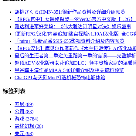
胡桃さくら(HMN-351)很新作品资料及详细介绍预览
【RPG/官中】女装侦探梨一依Ver0.5官方中文版【1.2
雅达利进军好莱坞：《伟大雅达订明星对决》娱乐盛事
[更新RPG/汉化/内容追加]迷宫探险v1.10AI汉化版+全CG存档
「miru」很新品番SSIS-655影视资料介绍及内容预览
【RPG/汉化】库贝尔作者新作《木兰铠姬传》AI汉化体
最后的生还者第二季避免重蹈第一季的错误——完整解析
超顶ADV汉化版母女花追加DLC：领主贵族家庭的温馨陪伴与
星谷瞳主演作品MIAA-540详细介绍及相关资料预览
ChatGPT与天际Mod打造机械恐怖电影体验
标签列表
索尼
(89)
公司
(83)
游戏
(3784)
最终幻想
(28)
美元
(98)