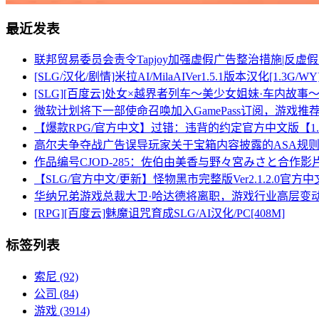
最近发表
联邦贸易委员会责令Tapjoy加强虚假广告整治措施|反虚
[SLG/汉化/剧情]米拉AI/MilaAIVer1.5.1版本汉化[1.3G/WY
[SLG][百度云]处女×越界者列车～美少女姐妹·车内故事～/
微软计划将下一部使命召唤加入GamePass订阅，游戏
【爆款RPG/官方中文】过错：违背的约定官方中文版【1
高尔夫争夺战广告误导玩家关于宝箱内容披露的ASA规
作品编号CJOD-285：佐伯由美香与野々宮みさと合作影
【SLG/官方中文/更新】怪物黑市完整版Ver2.1.2.0官
华纳兄弟游戏总裁大卫·哈达德将离职，游戏行业高层变
[RPG][百度云]魅魔诅咒育成SLG/AI汉化/PC[408M]
标签列表
索尼
(92)
公司
(84)
游戏
(3914)