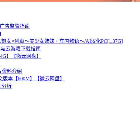
假广告监管指南
]
処女×列車～美少女姉妹・车内物语～/AI汉化PC[1.37G]
推荐与云游戏下载指南
.4G】【微云网盘】
则
片资料介绍
方中文版本【600M】【微云网盘】
动分析