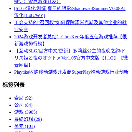
键词：索尼游戏开发】
[SLG/汉化/剧情]夏日的阴影/ShadowsofSummerV0.08AI
汉化[1.4G/WY]
工会支持的“召回权”如何保障泽米克斯及其他企业的就
业安全
2024游戏开发者总结：ChrisKerr年度五佳游戏推荐【很
新游戏排行榜】
【互动SLG/官方中文/更新】多莉丝公主的夜晚之约/ド
リス姫と夜のオツトメVer1.05官方中文版【1.1G】【微
云网盘】
Playtika收购移动游戏开发商SuperPlay推动游戏行业创新
标签列表
索尼
(92)
公司
(84)
游戏
(3905)
最终幻想
(29)
美元
(101)