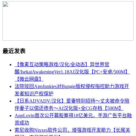
最近发表
【像素互动策略游戏/汉化/全动态】异世界觉
醒/IsekaiAwakeningVer1.18AI汉化版【PC+安卓/500M】
【微云网盘】
法院驳回AimJunkies对Bungie版权侵权指控助力游戏开
发者知识产权保护
【日系ADVADV/汉化】爱妻特别招待～丈夫被命令陪
伴妻子以偿还债务～AI汉化版+全CG存档【500M】
AppLovin首次公开募股筹得18亿美元，手游广告平台融
资成功
索尼收购Nixxes软件公司，增强游戏开发能力【长尾关