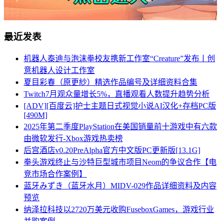
最近发表
机器人泰迪与泡沫拳校友携新工作室“Creature”发布丨创
意机器人设计工作室
夏目彩春（原更紗）精选作品编号及详细资料合集
Twitch7月观众量增长5%，直播观看人数提升趋势分析
[ADV][百度云]护士主题日式视觉小说AI汉化+存档PC版
[490M]
2025年第二季度PlayStation在美国销量前十游戏中有六款
由微软发行-Xbox游戏热卖榜
后宫酒店v0.20PreAlpha官方中文版PC更新版[13.1G]
拳头游戏终止与沙特巨型城市项目Neom的争议合作【电
竞市场合作案例】
蓝牙みずき（蓝牙水月）MIDV-029作品详细资料及内容
预览
纳泽拉科技以2720万美元收购FuseboxGames，游戏行业