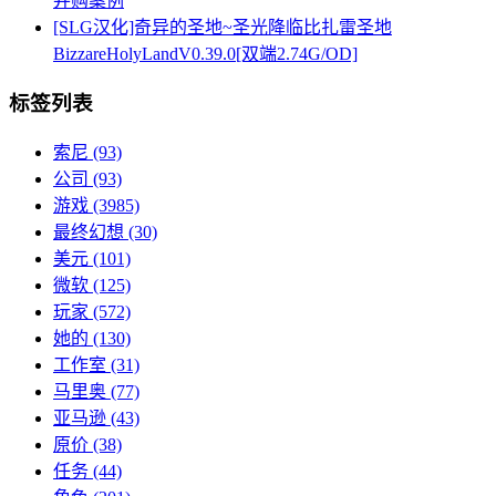
并购案例
[SLG汉化]奇异的圣地~圣光降临比扎雷圣地
BizzareHolyLandV0.39.0[双端2.74G/OD]
标签列表
索尼
(93)
公司
(93)
游戏
(3985)
最终幻想
(30)
美元
(101)
微软
(125)
玩家
(572)
她的
(130)
工作室
(31)
马里奥
(77)
亚马逊
(43)
原价
(38)
任务
(44)