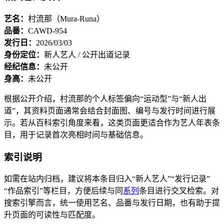
艺名：
村流那（Mura-Runa）
品番：
CAWD-954
发行日：
2026/03/03
身份定位：
新人艺人 / 公开出道记录
经纪信息：
未公开
身高：
未公开
根据公开介绍，村流那的个人标签偏向“运动型”与“新人出
道”，其资料页面通常会结合封面图、编号与发行时间进行展
示。若从百科索引角度来看，这类页面更适合作为艺人年表条
目，用于记录首次亮相时间与基础信息。
索引说明
如需在站内归档，建议将本条目归入“新人艺人”“发行记录”
“作品索引”等栏目，方便后续与同
系列
条目进行交叉检索。对
搜索引擎而言，统一使用艺名、品番与发行日期，也有助于提
升页面的可读性与匹配度。