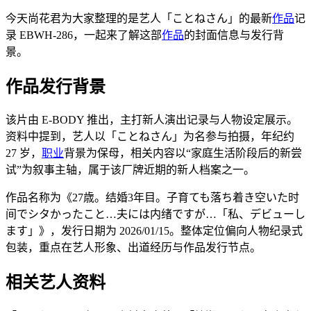
今天尚花君为大家整理的是艺人「ことねさん」的最新
作品
记
录 EBWH-286，一起来了解这部
作品
的封面信息与发行背
景。
作品发行背景
该片由 E-BODY 推出，主打新人演出记录与人物设定展示。
资料中提到，艺人以「ことねさん」为名参与拍摄，年纪约
27 岁，
职业
背景为保母，相关内容以“家庭生活阶段后的新尝
试”为叙事主轴，属于该厂牌近期的新人档案之一。
作品名称为《27歳。结婚3年目。子育ても落ち着き空いた时
间でシタかったこと…夫には内绪ですが…「私、デビューし
ます」》，发行日期为 2026/01/15。整体定位偏向人物纪录式
包装，重点在艺人形象、出道经历与作品发行节点。
相关艺人资料