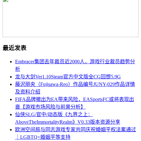
最近发表
Embracer集团去年裁员近2000人，游戏行业裁员趋势分
析
龙与大剑Ver1.10Steam官方中文版全CG回想5.9G
藤沢丽央（Fujisawa-Reo）作品编号JUNY-029作品详情
及资料介绍
FIFA品牌撤出为EA带来风险，EASportsFC或将表现出
啬【游戏市场风险与前景分析】
仙侠SLG/官中/动态版《九界之上：
AboveTheImmortalityRealm》V0.33版本资源分享
欧洲空间局与同志游戏专家共同庆祝婚姻平权法案通过
｜LGBTQ+婚姻平等支持