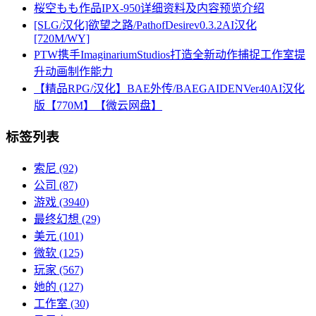
桜空もも作品IPX-950详细资料及内容预览介绍
[SLG/汉化]欲望之路/PathofDesirev0.3.2AI汉化
[720M/WY]
PTW携手ImaginariumStudios打造全新动作捕捉工作室提
升动画制作能力
【精品RPG/汉化】BAE外传/BAEGAIDENVer40AI汉化
版【770M】【微云网盘】
标签列表
索尼
(92)
公司
(87)
游戏
(3940)
最终幻想
(29)
美元
(101)
微软
(125)
玩家
(567)
她的
(127)
工作室
(30)