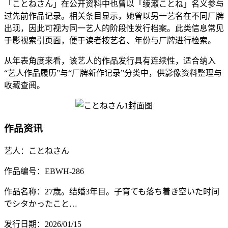
「ことねさん」在公开资料中也曾以「绫瀬ことね」名义参与
过先前作品记录。相关条目显示，她曾以另一艺名在不同厂牌
出现，因此可视为同一艺人的阶段性发行档案。此类信息常见
于影视索引页面，便于读者按艺名、年份与厂牌进行检索。
从年表角度来看，该艺人的作品发行具有连续性，适合纳入
“艺人作品履历”与“厂牌新作记录”分类中，供影像资料整理与
收藏查阅。
作品资讯
艺人：ことねさん
作品编号：EBWH-286
作品名称：27歳。结婚3年目。子育ても落ち着き空いた时间
でシタかったこと…
发行日期：2026/01/15