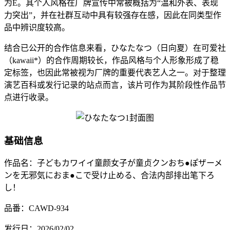
为E。其个人风格在厂牌宣传中常被概括为“温和外表、表现
力突出”，并在社群互动中具有较强存在感，因此在同类型作
品中辨识度较高。
结合已公开的合作信息来看，ひなたなつ（日向夏）在可爱社
（kawaii*）的合作周期较长，作品风格与个人形象形成了稳
定标签，也因此常被视为厂牌的重要代表艺人之一。对于整理
演艺百科或发行记录的站点而言，该片可作为其阶段性作品节
点进行收录。
基础信息
作品名：子どもカワイイ童颜女子が童贞クンおち●ぽザーメ
ンを无邪気におま●こで受け止める、合法内部排出笔下ろ
し！
品番：CAWD-934
发行日：2026/02/02