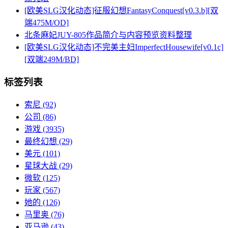
[欧美SLG汉化动态]征服幻想FantasyConquest[v0.3.b][双
端475M/OD]
北条麻妃JUY-805作品简介与内容预览资料整理
[欧美SLG汉化动态]不完美主妇ImperfectHousewife[v0.1c]
[双端249M/BD]
标签列表
索尼
(92)
公司
(86)
游戏
(3935)
最终幻想
(29)
美元
(101)
星球大战
(29)
微软
(125)
玩家
(567)
她的
(126)
马里奥
(76)
亚马逊
(43)