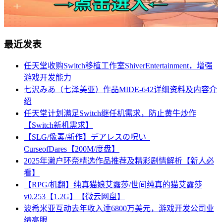
最近发表
任天堂收购Switch移植工作室ShiverEntertainment，增强
游戏开发能力
七沢みあ（七泽美亚）作品MIDE-642详细资料及内容介
绍
任天堂计划满足Switch继任机需求，防止黄牛炒作
【Switch新机需求】
【SLG/像素/新作】デアレスの呪い–
CurseofDares【200M/度盘】
2025年濑户环奈精选作品推荐及精彩剧情解析【新人必
看】
【RPG/机翻】纯真猫娘艾露莎/世间纯真的猫艾露莎
v0.253【1.2G】【微云网盘】
波希米亚互动去年收入達6800万美元，游戏开发公司业
绩亮眼