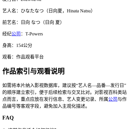
艺人名：ひなたなつ（日向夏，Hinata Natsu）
前艺名：日向 なつ（日向 夏）
经纪
公司
：T-Powers
身高：154公分
观看：作品观看平台
作品索引与观看说明
如需将本片纳入影视数据库，建议按“艺人名—品番—发行日”
的顺序建立索引，便于后续检索与交叉比对。对影视百科类站
点而言，重点应放在发行信息、艺人变更记录、所属
公司
与作
品编号等客观字段，避免加入主观化描述。
FAQ