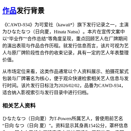
作品
发行背景
《CAWD-934》为可爱社（kawaii*）旗下发行记录之一，主演
为ひなたなつ（日向夏，Hinata Natsu）。本片在宣传文案中
以“毕业作”“合作总结”等角度呈现，重点回顾艺人在厂牌期间
的演出表现与作品合作历程。就发行信息而言，该片可视为艺
人与原厂牌阶段性合作的收束记录，具有一定的艺人年表整理
价值。
从市场定位来看，这类作品通常以个人资料展示、拍摄花絮式
包装与厂牌署名为核心，便于观众快速检索相关艺人信息与发
行时间。该片发行日标注为2026/02/02，品番为CAWD-934，
适合纳入影视索引与发行目录中进行归档。
相关艺人资料
ひなたなつ（日向夏）为T-Powers所属艺人，曾使用前艺名
“日向 なつ（日向 夏）”。资料显示其身高154公分，罩杯信息