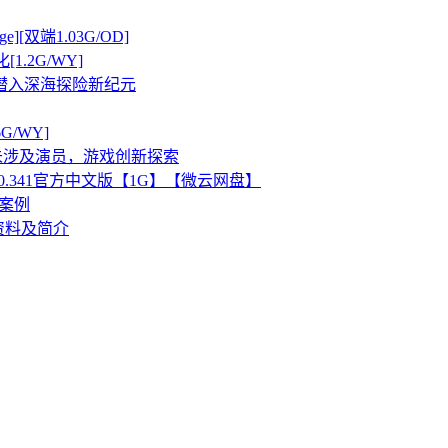
][双端1.03G/OD]
化[1.2G/WY]
，开启潜入深海探险新纪元
6G/WY]
智能，未涉及演员，游戏创新探索
0.341官方中文版【1G】【微云网盘】
购案例
品资料及简介