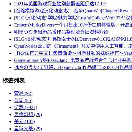
2021年英国游戏行业姓别薪酹差距仍达17.1%
[战略模拟游戏汉化动态]权：战争QuanWar[Chapter2Revenge
[SLG/汉化/动态]学院/魅力学院/LustfulCollegeVer0.37AI汉
Ember'sMurkyDivers一个月售出10万份提前体验版
明里つむぎ很新品番作品整理及详细资料介绍
[SLG/汉化/动态]丹弗斯女士/Ms.Denversv0.10P2AI汉化[1.
CyanWorlds公司的《Firmament》开发中使用人工
【RPG/官方中文】影啬渐染～阿斯林顿的妹妹神官～Ver.
GameSquare收购FazeClan：电竞品牌战略合作与行业并
はやのうた(早野诗，Hayano-Uta)作品编号SSIS-074作
标签列表
索尼
(92)
公司
(85)
游戏
(3927)
最终幻想
(29)
美元
(101)
星球大战
(29)