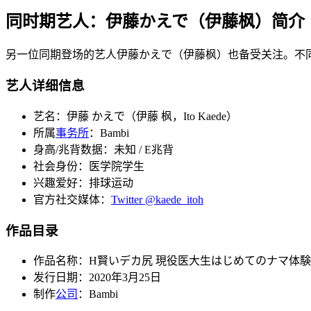
同时期艺人：伊藤かえで（伊藤枫）简介
另一位同期登场的艺人伊藤かえで（伊藤枫）也备受关注。不
艺人详细信息
艺名：伊藤 かえで（伊藤 枫，Ito Kaede）
所属
事务所
：Bambi
身高/兆背数据：未知 / E兆背
社会身份：医学院学生
兴趣爱好：排球运动
官方社交媒体：
Twitter @kaede_itoh
作品目录
作品名称：H賢いデカ尻 現役医大生はじめてのナマ体験
发行日期：2020年3月25日
制作
公司
：Bambi