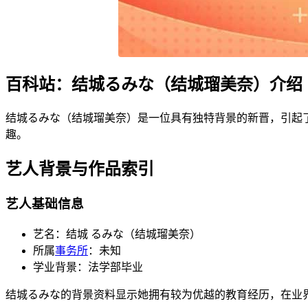
百科站：结城るみな（结城瑠美奈）介绍
结城るみな（结城瑠美奈）是一位具有独特背景的新晋，引起
趣。
艺人背景与作品索引
艺人基础信息
艺名：结城 るみな（结城瑠美奈）
所属
事务所
：未知
学业背景：法学部毕业
结城るみな的背景资料显示她拥有较为优越的教育经历，在业