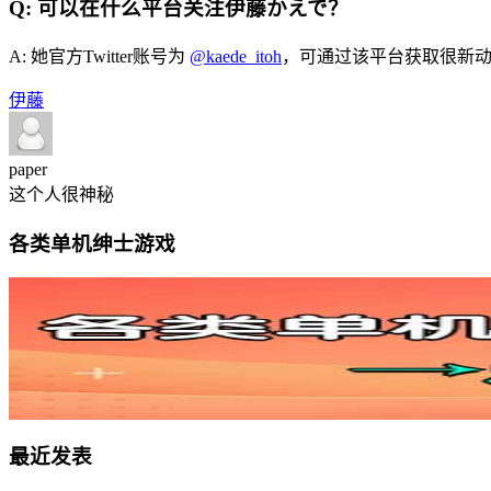
Q: 可以在什么平台关注伊藤かえで？
A: 她官方Twitter账号为
@kaede_itoh
，可通过该平台获取很新
伊藤
paper
这个人很神秘
各类单机绅士游戏
最近发表