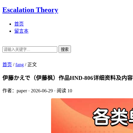
Escalation Theory
首页
留言本
搜索
首页
/
fang
/
正文
伊藤かえで（伊藤枫）作品HND-806详细资料及内
作者：paper
·
2026-06-29
·
阅读 10