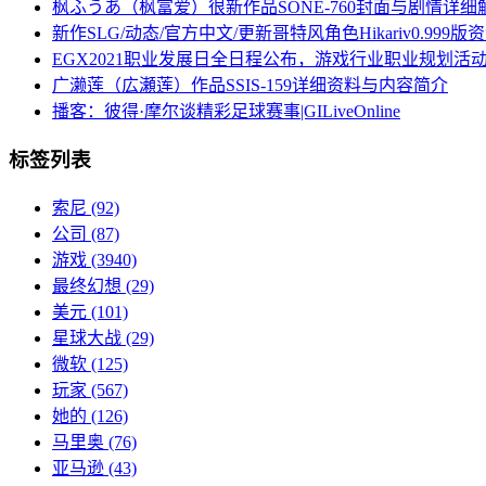
枫ふうあ（枫富爱）很新作品SONE-760封面与剧情详细
新作SLG/动态/官方中文/更新哥特风角色Hikariv0.999版资
EGX2021职业发展日全日程公布，游戏行业职业规划活
广濑莲（広瀬莲）作品SSIS-159详细资料与内容简介
播客：彼得·摩尔谈精彩足球赛事|GILiveOnline
标签列表
索尼
(92)
公司
(87)
游戏
(3940)
最终幻想
(29)
美元
(101)
星球大战
(29)
微软
(125)
玩家
(567)
她的
(126)
马里奥
(76)
亚马逊
(43)