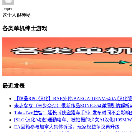
paper
这个人很神秘
各类单机绅士游戏
最近发表
【精品RPG/汉化】BAE外传/BAEGAIDENVer40AI汉
未歩なな（未步奈奈）很新作品SONE-854详细剧情解
Take-Two益智：延长《侠盗猎车手5》发布时间不会影
[SLG/汉化/动态]通勤电车、被拍摄的少女AI汉化[109M/W
EA因箱参与加拿大集体诉讼，玩家权益争议再升级