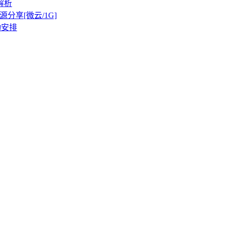
解析
源分享[微云/1G]
动安排