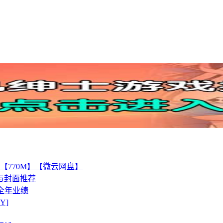
化版【770M】【微云网盘】
析与封面推荐
响全年业绩
Y]