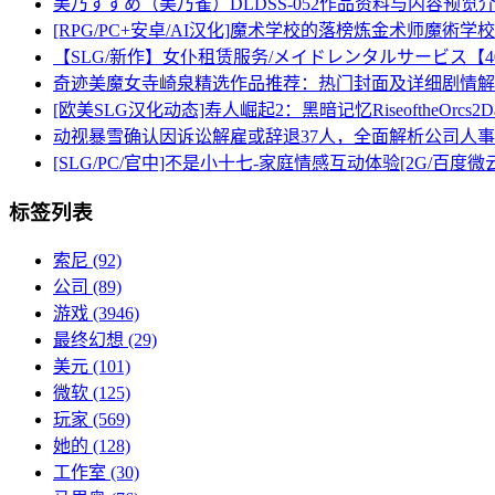
美乃すずめ（美乃雀）DLDSS-052作品资料与内容预览
[RPG/PC+安卓/AI汉化]魔术学校的落榜炼金术师魔術学校
【SLG/新作】女仆租赁服务/メイドレンタルサービス【40
奇迹美魔女寺崎泉精选作品推荐：热门封面及详细剧情解
[欧美SLG汉化动态]寿人崛起2：黑暗记忆RiseoftheOrcs2DarkMe
动视暴雪确认因诉讼解雇或辞退37人，全面解析公司人
[SLG/PC/官中]不是小十七-家庭情感互动体验[2G/百度微云
标签列表
索尼
(92)
公司
(89)
游戏
(3946)
最终幻想
(29)
美元
(101)
微软
(125)
玩家
(569)
她的
(128)
工作室
(30)