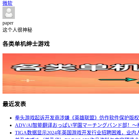
微软
paper
这个人很神秘
各类单机绅士游戏
最近发表
拳头游戏起诉开发商涉嫌《英雄联盟》仿作软件保护版权
ADV/AI智能翻译おっぱい学園マーチングバンド部！～校
TIGA数据显示2024年英国游戏开发行业招聘困难，业