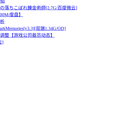
介绍
の落ちこぼれ錬金術師[2.7G/百度微云]
0M/度盘】
析
mories[v3.3][双端1.34G/OD]
事调整【游戏公司裁员动态】
]