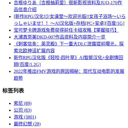
吉根ゆりあ（吉根柚莉爱）很新影视资料及JUQ-170作
品信息介绍
[新作RPG/汉化]少女澡堂～欢迎光临!!女孩子浴场～いら
っしゃいませ！！～AI汉化版+存档[PC+安卓][百度/1G]
宝可梦卡牌游戏免费获得前任卡组攻略【掌握技巧】
大浦真奈美DKD-007作品资料及内容简介一览
《刺客信条：英灵殿》下一重大DLC泄露提前曝光，探
索北欧神话扩展内容
新作RPG汉化版《轻咬·四叶草》AI智能汉化+全剧情回
顾[百度/1.2G]
2022年推出FMV游戏的原因揭秘：现代互动电影的发展
趋势
标签列表
索尼
(89)
公司
(83)
游戏
(3801)
最终幻想
(28)