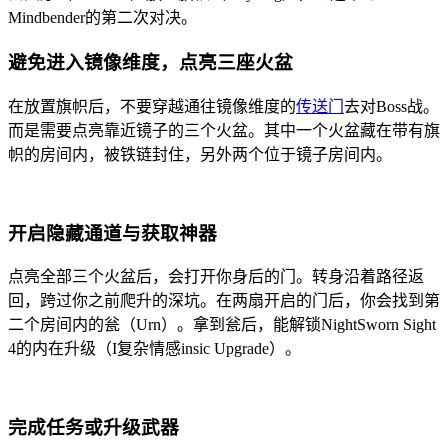
Mindbender的第二次对决。
避免进入镜像维度，点亮三座火盆
在放置旗帜后，不要穿越通往镜像维度的
传送门
去对Boss战。
而是需要点亮靠近镜子的三个火盆。其中一个火盆藏在带有旗
帜的房间内，被铁链封住，另外两个位于镜子房间内。
开启隐藏通道与获取神器
点亮全部三个火盆后，会打开你身后的门。转身沿着路径返
回，跨过你之前爬升的深坑。在两扇开启的门后，你会找到第
二个房间内的瓮（Urn）。拿到瓮后，能解锁NightSworn Sight
4的内在升级（I复杂情感insic Upgrade）。
完成任务或升级武器