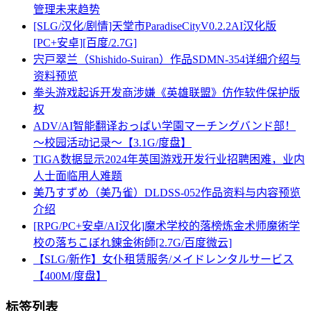
管理未来趋势
[SLG/汉化/剧情]天堂市ParadiseCityV0.2.2AI汉化版
[PC+安卓][百度/2.7G]
宍戸翠兰（Shishido-Suiran）作品SDMN-354详细介绍与
资料预览
拳头游戏起诉开发商涉嫌《英雄联盟》仿作软件保护版
权
ADV/AI智能翻译おっぱい学園マーチングバンド部！
～校园活动记录～【3.1G/度盘】
TIGA数据显示2024年英国游戏开发行业招聘困难，业内
人士面临用人难题
美乃すずめ（美乃雀）DLDSS-052作品资料与内容预览
介绍
[RPG/PC+安卓/AI汉化]魔术学校的落榜炼金术师魔術学
校の落ちこぼれ錬金術師[2.7G/百度微云]
【SLG/新作】女仆租赁服务/メイドレンタルサービス
【400M/度盘】
标签列表