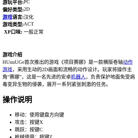
PC
游玩平台:
2D
偏好类型:
游戏
语言:
汉化
ACT
游戏类型:
XP口味:
一般正常
游戏介绍
HUuuUGe首次推出的游戏《项目赛娜》是一款横版卷轴
动作
游戏
，采用生动的2D画面和流畅的动作设计。玩家将操作主
角“赛娜”，这是一名先进的安卓
机器人
，负责保护地面免受病
毒变异生物的侵袭，展开一系列紧张刺激的任务。
操作说明
移动：使用键盘方向键
攻击：按键X
跳跃：按键C
枪械使用：按键Z