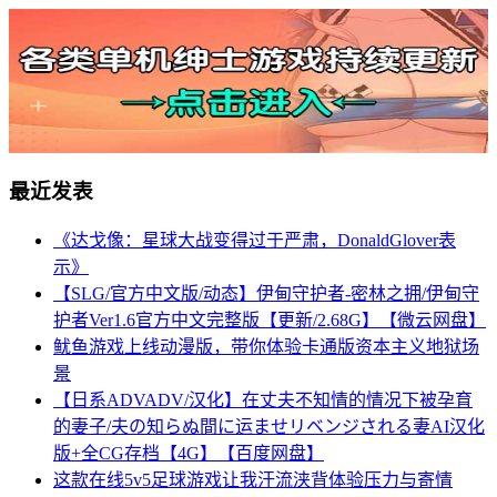
最近发表
《达戈像：星球大战变得过于严肃，DonaldGlover表
示》
【SLG/官方中文版/动态】伊甸守护者-密林之拥/伊甸守
护者Ver1.6官方中文完整版【更新/2.68G】【微云网盘】
鱿鱼游戏上线动漫版，带你体验卡通版资本主义地狱场
景
【日系ADVADV/汉化】在丈夫不知情的情况下被孕育
的妻子/夫の知らぬ間に运ませリベンジされる妻AI汉化
版+全CG存档【4G】【百度网盘】
这款在线5v5足球游戏让我汗流浃背体验压力与寄情