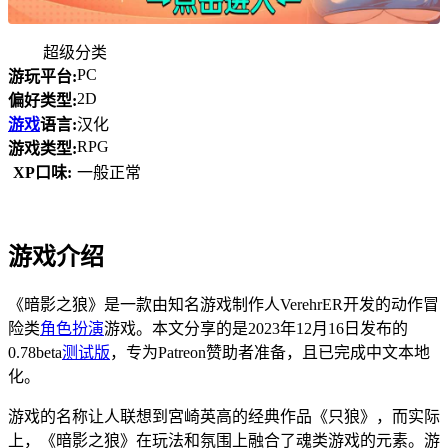
超级分类
PC
游玩平台:
2D
偏好类型:
游戏
语言:
汉化
RPG
游戏类型:
XP口味:
一般正常
游戏介绍
《暗影之狼》是一款由知名游戏制作人VerehrER开发的动作冒
险类
角色扮演
游戏。本文分享的是2023年12月16日发布的
0.78beta
测试版
，专为Patreon赞助者准备，且已完成中文本地
化。
游戏的名称让人联想到宮崎英高的经典作品《只狼》，而实际
上，《暗影之狼》在玩法和氛围上融合了魂类游戏的元素。游