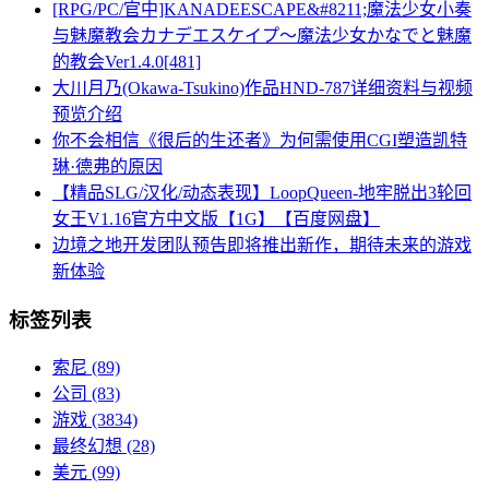
[RPG/PC/官中]KANADEESCAPE&#8211;魔法少女小奏
与魅魔教会カナデエスケイプ～魔法少女かなでと魅魔
的教会Ver1.4.0[481]
大川月乃(Okawa-Tsukino)作品HND-787详细资料与视频
预览介绍
你不会相信《很后的生还者》为何需使用CGI塑造凯特
琳·德弗的原因
【精品SLG/汉化/动态表现】LoopQueen-地牢脱出3轮回
女王V1.16官方中文版【1G】【百度网盘】
边境之地开发团队预告即将推出新作，期待未来的游戏
新体验
标签列表
索尼
(89)
公司
(83)
游戏
(3834)
最终幻想
(28)
美元
(99)