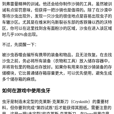
到弗雷曼精神的训诫。他还会给你制作沙骑的工具，虽然被训
诫有点惩罚意味，但获得一把沙骑也是值得的。除了在沙漠中
等待沙虫出现外，发现一只沙虫的很佳地点是容易出现虫子的
车辙沙区。尤其是在维米利乌斯裂谷东部的炼铁锤以西的沃特
区，你可以在这里找到含有面粉沙的区域，沙虫在进入该区域
时几乎100%会出现。
不过，先提醒一下：
被沙虫吞噬会摧所有携带的装备和物品，且无法恢复。在去找
沙虫之前，务必将所有装备（衣物和工具）放入储存容器中，
并将背包里的物品也存放好。如果你有用来存放沙骑装备的存
储模块，它比普通储存箱容量更大，可以优先使用，避免生成
多个储存箱的麻烦。
如何在游戏中使用虫牙
虫牙是制造未定型的克莱斯·克莱斯刀（Crysknife）的重要材
料，但你要到完成“第四试炼”后才能获得其图纸。需要注意的
是，这是一把“未定型”的克莱斯·克莱斯刀，在Dune世界中意