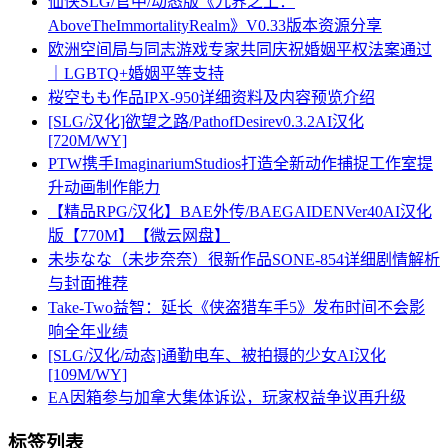
仙侠SLG/官中/动态版《九界之上：
AboveTheImmortalityRealm》V0.33版本资源分享
欧洲空间局与同志游戏专家共同庆祝婚姻平权法案通过
｜LGBTQ+婚姻平等支持
桜空もも作品IPX-950详细资料及内容预览介绍
[SLG/汉化]欲望之路/PathofDesirev0.3.2AI汉化
[720M/WY]
PTW携手ImaginariumStudios打造全新动作捕捉工作室提
升动画制作能力
【精品RPG/汉化】BAE外传/BAEGAIDENVer40AI汉化
版【770M】【微云网盘】
未歩なな（未步奈奈）很新作品SONE-854详细剧情解析
与封面推荐
Take-Two益智：延长《侠盗猎车手5》发布时间不会影
响全年业绩
[SLG/汉化/动态]通勤电车、被拍摄的少女AI汉化
[109M/WY]
EA因箱参与加拿大集体诉讼，玩家权益争议再升级
标签列表