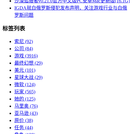
沙漠追猎者v0.21.0官方中文版PC安卓Mac更新版[16.1G]
IGDA就白俄罗斯侵犯发布声明，关注游戏行业与白俄
罗斯问题
标签列表
索尼
(92)
公司
(84)
游戏
(3916)
最终幻想
(29)
美元
(101)
星球大战
(29)
微软
(124)
玩家
(565)
她的
(125)
马里奥
(76)
亚马逊
(43)
原价
(38)
任务
(44)