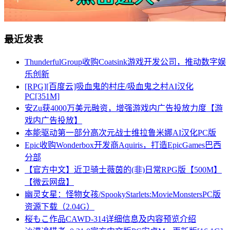
最近发表
ThunderfulGroup收购Coatsink游戏开发公司，推动数字娱
乐创新
[RPG][百度云]吸血鬼的村庄/吸血鬼之村AI汉化
PC[351M]
安Zu获4000万美元融资，增强游戏内广告投放力度【游
戏内广告投放】
本能驱动第一部分高次元战士维拉鲁米娜AI汉化PC版
Epic收购Wonderbox开发商Aquiris，打造EpicGames巴西
分部
【官方中文】近卫骑士薇茵的(非)日常RPG版【500M】
【微云网盘】
幽灵女星：怪物女孩/SpookyStarlets:MovieMonstersPC版
资源下载（2.04G）
桜もこ作品CAWD-314详细信息及内容预览介绍