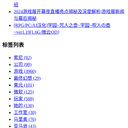
绍
2024游戏展开幕夜直播亮点揭秘及深度解析|游戏展新闻
与幕后揭秘
[RPG/PC/AI汉化]学园~咒人之壶~学园~呪人の壺
~ver1.19[1.6G/微云OD]
标签列表
索尼
(92)
公司
(90)
游戏
(3960)
最终幻想
(29)
美元
(101)
微软
(125)
玩家
(569)
她的
(130)
工作室
(30)
马里奥
(76)
亚马逊
(43)