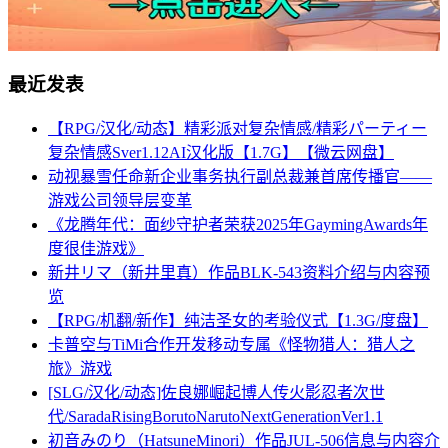
最近发表
【RPG/汉化/动态】精彩派对复杂情感/精彩パーティー
复杂情感Sver1.12AI汉化版【1.7G】【微云网盘】
动视暴雪任命新企业事务执行副总裁兼首席传播官——
游戏公司领导层变革
《龙腾年代：面纱守护者荣获2025年GaymingAwards年
度很佳游戏》
新井リマ（新井里真）作品BLK-543资料介绍与内容预
览
【RPG/机翻/新作】纯洁圣女的考验仪式【1.3G/度盘】
卡普空与TiMi合作开发移动专属《怪物猎人：猎人之
旅》游戏
[SLG/汉化/动态]佐良娜崛起博人传火影忍者次世
代/SaradaRisingBorutoNarutoNextGenerationVer1.1
初音みのり（HatsuneMinori）作品JUL-506信息与内容介