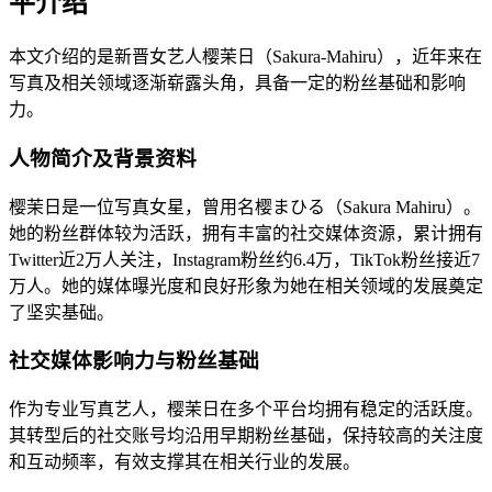
平介绍
本文介绍的是新晋女艺人樱茉日（Sakura-Mahiru），近年来在
写真及相关领域逐渐崭露头角，具备一定的粉丝基础和影响
力。
人物简介及背景资料
樱茉日是一位写真女星，曾用名樱まひる（Sakura Mahiru）。
她的粉丝群体较为活跃，拥有丰富的社交媒体资源，累计拥有
Twitter近2万人关注，Instagram粉丝约6.4万，TikTok粉丝接近7
万人。她的媒体曝光度和良好形象为她在相关领域的发展奠定
了坚实基础。
社交媒体影响力与粉丝基础
作为专业写真艺人，樱茉日在多个平台均拥有稳定的活跃度。
其转型后的社交账号均沿用早期粉丝基础，保持较高的关注度
和互动频率，有效支撑其在相关行业的发展。