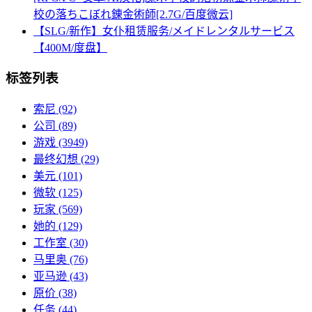
校の落ちこぼれ錬金術師[2.7G/百度微云]
【SLG/新作】女仆租赁服务/メイドレンタルサービス
【400M/度盘】
标签列表
索尼
(92)
公司
(89)
游戏
(3949)
最终幻想
(29)
美元
(101)
微软
(125)
玩家
(569)
她的
(129)
工作室
(30)
马里奥
(76)
亚马逊
(43)
原价
(38)
任务
(44)