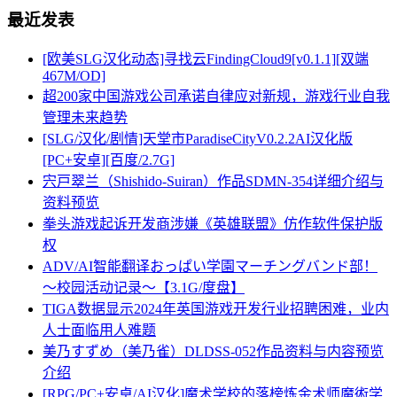
最近发表
[欧美SLG汉化动态]寻找云FindingCloud9[v0.1.1][双端
467M/OD]
超200家中国游戏公司承诺自律应对新规，游戏行业自我
管理未来趋势
[SLG/汉化/剧情]天堂市ParadiseCityV0.2.2AI汉化版
[PC+安卓][百度/2.7G]
宍戸翠兰（Shishido-Suiran）作品SDMN-354详细介绍与
资料预览
拳头游戏起诉开发商涉嫌《英雄联盟》仿作软件保护版
权
ADV/AI智能翻译おっぱい学園マーチングバンド部！
～校园活动记录～【3.1G/度盘】
TIGA数据显示2024年英国游戏开发行业招聘困难，业内
人士面临用人难题
美乃すずめ（美乃雀）DLDSS-052作品资料与内容预览
介绍
[RPG/PC+安卓/AI汉化]魔术学校的落榜炼金术师魔術学