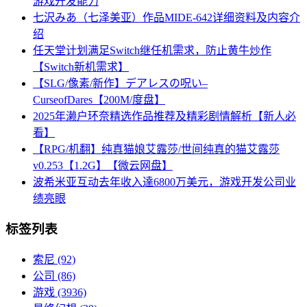
游戏开发能力
七沢みあ（七泽美亚）作品MIDE-642详细资料及内容介
绍
任天堂计划满足Switch继任机需求，防止黄牛炒作
【Switch新机需求】
【SLG/像素/新作】デアレスの呪い–
CurseofDares【200M/度盘】
2025年濑户环奈精选作品推荐及精彩剧情解析【新人必
看】
【RPG/机翻】纯真猫娘艾露莎/世间纯真的猫艾露莎
v0.253【1.2G】【微云网盘】
波希米亚互动去年收入達6800万美元，游戏开发公司业
绩亮眼
标签列表
索尼
(92)
公司
(86)
游戏
(3936)