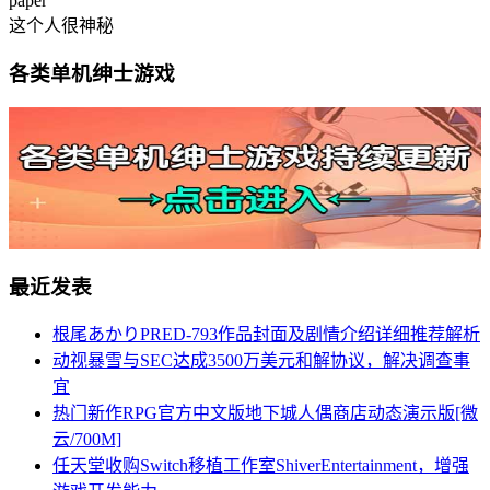
paper
这个人很神秘
各类单机绅士游戏
最近发表
根尾あかりPRED-793作品封面及剧情介绍详细推荐解析
动视暴雪与SEC达成3500万美元和解协议，解决调查事
宜
热门新作RPG官方中文版地下城人偶商店动态演示版[微
云/700M]
任天堂收购Switch移植工作室ShiverEntertainment，增强