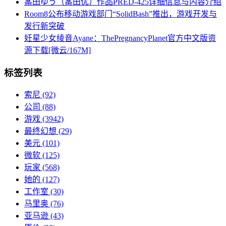
筿田ゆう（筿田优）作品PRED-425详细信息与内容介绍
Room8公布移动游戏部门“SolidBash”推出，游戏开发与
发行新突破
妊星少女绫音Ayane：ThePregnancyPlanet官方中文版资
源下载[微云/167M]
标签列表
索尼
(92)
公司
(88)
游戏
(3942)
最终幻想
(29)
美元
(101)
微软
(125)
玩家
(568)
她的
(127)
工作室
(30)
马里奥
(76)
亚马逊
(43)