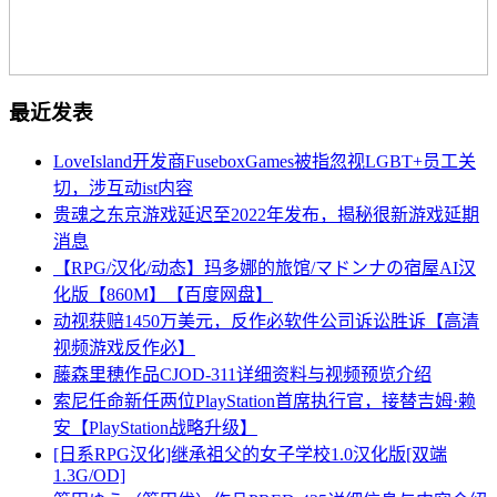
最近发表
LoveIsland开发商FuseboxGames被指忽视LGBT+员工关
切，涉互动ist内容
贵魂之东京游戏延迟至2022年发布，揭秘很新游戏延期
消息
【RPG/汉化/动态】玛多娜的旅馆/マドンナの宿屋AI汉
化版【860M】【百度网盘】
动视获赔1450万美元，反作必软件公司诉讼胜诉【高清
视频游戏反作必】
藤森里穂作品CJOD-311详细资料与视频预览介绍
索尼任命新任两位PlayStation首席执行官，接替吉姆·赖
安【PlayStation战略升级】
[日系RPG汉化]继承祖父的女子学校1.0汉化版[双端
1.3G/OD]