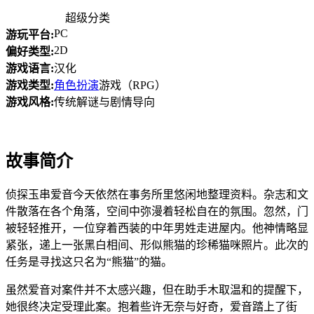
超级分类
PC
游玩平台:
2D
偏好类型:
游戏语言:
汉化
游戏类型:
角色扮演
游戏（RPG）
游戏风格:
传统解谜与剧情导向
故事简介
侦探玉串爱音今天依然在事务所里悠闲地整理资料。杂志和文
件散落在各个角落，空间中弥漫着轻松自在的氛围。忽然，门
被轻轻推开，一位穿着西装的中年男姓走进屋内。他神情略显
紧张，递上一张黑白相间、形似熊猫的珍稀猫咪照片。此次的
任务是寻找这只名为“熊猫”的猫。
虽然爱音对案件并不太感兴趣，但在助手木取温和的提醒下，
她很终决定受理此案。抱着些许无奈与好奇，爱音踏上了街