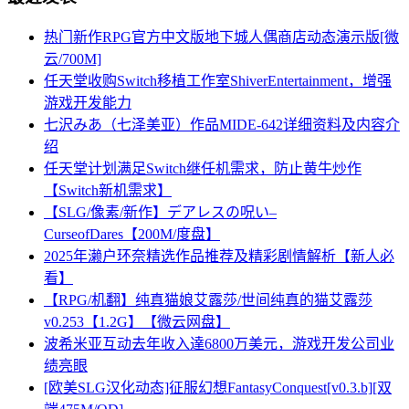
热门新作RPG官方中文版地下城人偶商店动态演示版[微
云/700M]
任天堂收购Switch移植工作室ShiverEntertainment，增强
游戏开发能力
七沢みあ（七泽美亚）作品MIDE-642详细资料及内容介
绍
任天堂计划满足Switch继任机需求，防止黄牛炒作
【Switch新机需求】
【SLG/像素/新作】デアレスの呪い–
CurseofDares【200M/度盘】
2025年濑户环奈精选作品推荐及精彩剧情解析【新人必
看】
【RPG/机翻】纯真猫娘艾露莎/世间纯真的猫艾露莎
v0.253【1.2G】【微云网盘】
波希米亚互动去年收入達6800万美元，游戏开发公司业
绩亮眼
[欧美SLG汉化动态]征服幻想FantasyConquest[v0.3.b][双