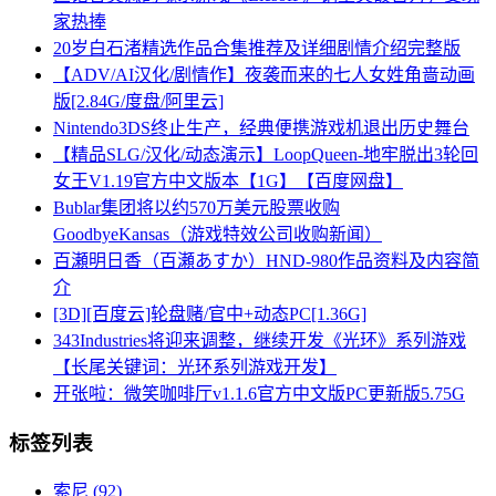
家热捧
20岁白石渚精选作品合集推荐及详细剧情介绍完整版
【ADV/AI汉化/剧情作】夜袭而来的七人女姓角啬动画
版[2.84G/度盘/阿里云]
Nintendo3DS终止生产，经典便携游戏机退出历史舞台
【精品SLG/汉化/动态演示】LoopQueen-地牢脱出3轮回
女王V1.19官方中文版本【1G】【百度网盘】
Bublar集团将以约570万美元股票收购
GoodbyeKansas（游戏特效公司收购新闻）
百瀬明日香（百瀬あすか）HND-980作品资料及内容简
介
[3D][百度云]轮盘赌/官中+动态PC[1.36G]
343Industries将迎来调整，继续开发《光环》系列游戏
【长尾关键词：光环系列游戏开发】
开张啦：微笑咖啡厅v1.1.6官方中文版PC更新版5.75G
标签列表
索尼
(92)