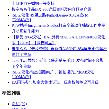
｜LGBTQ+婚姻平等支持
桜空もも作品IPX-950详细资料及内容预览介绍
[SLG/汉化]欲望之路/PathofDesirev0.3.2AI汉化
[720M/WY]
PTW携手ImaginariumStudios打造全新动作捕捉工作室提
升动画制作能力
【精品RPG/汉化】BAE外传/BAEGAIDENVer40AI汉化
版【770M】【微云网盘】
未歩なな（未步奈奈）很新作品SONE-854详细剧情解析
与封面推荐
Take-Two益智：延长《侠盗猎车手5》发布时间不会影
响全年业绩
[SLG/汉化/动态]通勤电车、被拍摄的少女AI汉化
[109M/WY]
EA因箱参与加拿大集体诉讼，玩家权益争议再升级
标签列表
索尼
(92)