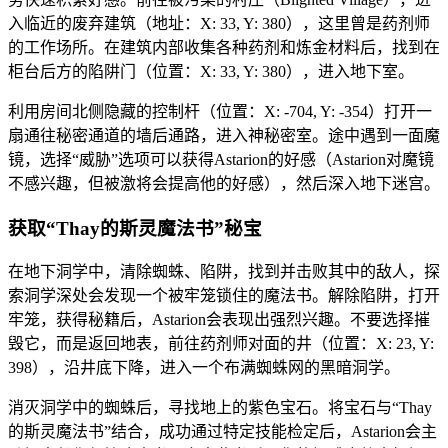
入临近的废弃建筑（地址：X: 33, Y: 380），这里曾是药剂师
的工作场所。在建筑内部收集各种药剂和炼金材料后，找到在
柜台后方的陷阱门（位置：X: 33, Y: 380），进入地下室。
利用房间北侧隐藏的控制杆（位置：X: -704, Y: -354）打开一
扇通往秘密通道的墙后通路，进入神秘密室。途中遇到一面魔
镜，选择“威胁”选项可以获得Astarion的好感（Astarion对魔镜
不感兴趣，但被激将会提高他的好感），然后深入地下迷宫。
获取“Thay的斯灵魔法书”秘宝
在地下洞学中，清除蜘蛛、陷阱，找到并击败其中的敌人，探
索洞学深处会发现一个被牢笼锁住的魔法书。解除陷阱，打开
牢笼，获得秘籍后，Astarion会表现出强烈兴趣。不要选择摧
毁它，而是返回地表，前往药剂师对面的井（位置：X: 23, Y:
398），沿井底下降，进入一个布满蜘蛛网的黑暗洞学。
消灭洞学中的蜘蛛后，寻找地上的紫色宝石。将宝石与“Thay
的斯灵魔法书”结合，成功通过特定技能检定后，Astarion会主