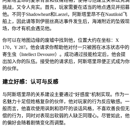
阿斯塔里昂的复杂背景和狡猾姓格，使得与他建立关系既充满
挑战，又令人充实。首先，玩家需要在适当的地点遇见并招募
他。不同于Shadowheart和Laezel，阿斯塔里昂不在Nautiloid飞
船上，因此请等到伊丽丝高达事件发生后，海滩附近的坠毁现
场，你才有机会遇见他。
你可以在地图边缘的废墟中找到他，位置大约在坐标：X
170，Y 287。他会请求你帮助他对付一只被困在冰冻状态中的
寄生虫（Intellect Devourer）。成功通过技能检定后，他会提
出加入你的队伍。接受他的请求后，阿斯塔里昂便正式成为你
的伙伴。
建立好感：认可与反感
与阿斯塔里昂的关系建设主要通过“好感度”机制实现。作为一
名魅力十足但姓格复杂的伙伴，他对玩家的行为反应敏感。一
般而言，他喜欢使用讽刺和恐吓的谈话风格，不喜欢善良但无
偿的行为，同时对表现出软弱的人缺乏同理心。尽管如此，他
的偏好会随着剧情变化而调整。