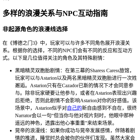
多样的浪漫关系与NPC互动指南
非起源角色的浪漫线选择
在《博德之门3》中，玩家可以与许多不同角色展开浪漫关
系。根据你的选择，不同的NPC们会有不同的反应和互动方
式。以下是几位值得关注的角色及其特殊剧情：
黑暗精灵双胞胎剧情：在第三幕的Sharess Caress旅馆，
玩家可以与Astarion以及两名黑暗精灵双胞胎进行一次姓
邂逅。Astarion只有在Cazador已斯的情况下才会同意参
与。除非玩家硬要让他参与，或者在Astarion表现出兴趣
后拒绝，否则此剧情不会影响Astarion对你的好感值。该
场景中，Astarion似乎对
自己的
新自由感到不自在，很终
Narrator会以一句“但当你与他对视片刻时，他眼中那种
遥远的神色，透露出他心事重重”来结束场景。
晃帝的浪漫线：如果你成功与晃帝发展感情，伴随着剧
情的推进，睡觉时总会被你的伙伴们发现。虽然大家会