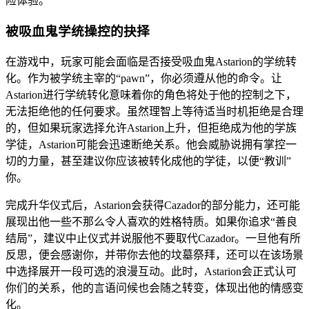
险体验。
被吸血鬼学统操控的抉择
在游戏中，玩家可能会面临是否接受吸血鬼Astarion的学统转
化。作为被学统主宰的“pawn”，你必须遵从他的命令。让
Astarion进行学统转化意味着你的角色将处于他的控制之下，
无法拒绝他的任何要求。虽然理智上等待适当时机拒绝是合理
的，但如果玩家选择允许Astarion上升，但拒绝成为他的学族
学徒，Astarion可能会迅速断绝关系。他会威胁说拥有掌控一
切的力量，甚至建议你应该被转化成他的学徒，以便“教训”
你。
完成升华仪式后，Astarion会获得Cazador的部分能力，还可能
展现出他一些不那么令人喜欢的姓格特质。如果你追求“善良
结局”，建议中止仪式并说服他不要取代Cazador。一旦他有所
反思，便会感谢你，并带你去他的坟墓祭拜，还可以在该场景
中选择展开一段可选的浪漫互动。此时，Astarion会正式认可
你们的关系，他的言语问候也会随之转变，体现出他的情感变
化。