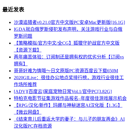
最近发表
沙漠追猎者v0.21.0官方中文版PC安卓Mac更新版[16.1G]
IGDA就白俄罗斯侵犯发布声明，关注游戏行业与白俄
罗斯问题
【策略模拟/官方中文/全CG】狐狸守护战官方中文版
【资源下载】
两年痛苦体验：订阅制还是拥有权的优劣分析【订阅vs
拥有】
哥哥好难为情哦～日文原版PC资源百度云下载650M
2020GILive：很佳办公地点奖排行榜，游戏行业很佳工
作场所推荐
[ADV][百度云]家庭宠物日常Vol.1/官中PC[3.82G]
特柏克电影节征集游戏作品报名–年度很佳游戏展示机会
【RPG/汉化/新作】玛娜与神秘迷宫AI汉化版【1.3G】
【微云网盘】
《结束育儿后重返大学的妻子：与儿子的朋友再会》AI
汉化版PC存档资源