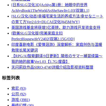
[日系SLG汉化3D]Achlys第1册：她眼中的世界
AchlysBook1TheWorldAsSheSawItv1.03[双端1.1]
[SLG/汉化/动态]幸福宅家生活的养成方法/幸せなニート
の育て方Ver2.0.9+DLCAI汉化[845M/WY]
英国游戏基金将获增5亿英镑，助力游戏开发资金支持
[欧美SLG汉化版]完美家庭主妇
PerfectHousewifeV2402[双端2.15G/OD]
印度喜剧电影《爱情洄游》深度解析：家庭创伤与温暖
救赎长尾关键词
【RPG/AI智能翻译/9日更新】陽依のサマー補習续篇～
我的她的故事Ver1.03【1.7G/度盘】
天闪莉玖作品SIRO-4740详细介绍及影视资料整理
标签列表
索尼
(93)
公司
(92)
游戏
(3981)
最终幻想
(30)