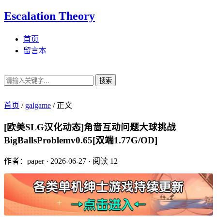
Escalation Theory
首页
留言本
搜索
首页
/
galgame
/
正文
[欧美SLG汉化动态]角啬互动问题大球挑战
BigBallsProblemv0.65[双端1.77G/OD]
作者：paper
·
2026-06-27
·
阅读 12