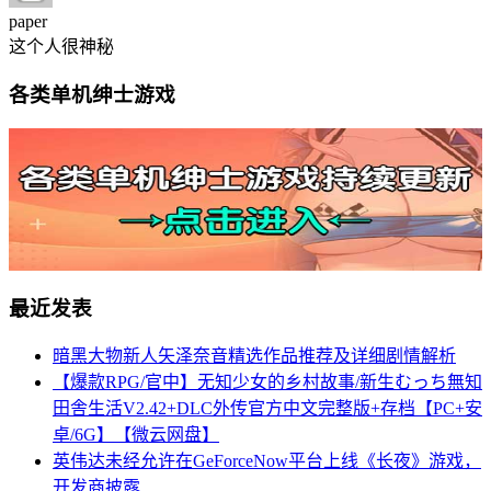
paper
这个人很神秘
各类单机绅士游戏
最近发表
暗黑大物新人矢泽奈音精选作品推荐及详细剧情解析
【爆款RPG/官中】无知少女的乡村故事/新生むっち無知
田舎生活V2.42+DLC外传官方中文完整版+存档【PC+安
卓/6G】【微云网盘】
英伟达未经允许在GeForceNow平台上线《长夜》游戏，
开发商披露